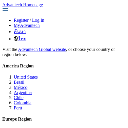
Advantech Homepage
Register
/
Log In
MyAdvantech
ค้นหา
ไทย
Visit the
Advantech Global website
, or choose your country or
region below.
America Region
United States
Brasil
México
Argentina
Chile
Colombia
Perú
Europe Region