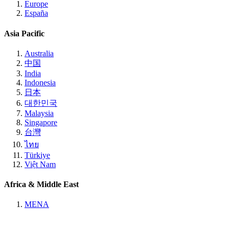
Europe
España
Asia Pacific
Australia
中国
India
Indonesia
日本
대한민국
Malaysia
Singapore
台灣
ไทย
Türkiye
Việt Nam
Africa & Middle East
MENA