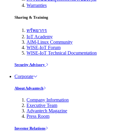
Warranties
Sharing & Training
ทรัพยากร
IoT Academy
AIM-Linux Community
WISE-IoT Forum
WISE-IoT Technical Documentation
Security Advisory
Corporate
About Advantech
Company Information
Executive Team
Advantech Magazine
Press Room
Investor Relations