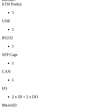
ETH Port(s)
5
USB
1
RS232
1
SFP Cage
1
CAN
1
I/O
2 x DI + 2 x DO
MicroSD