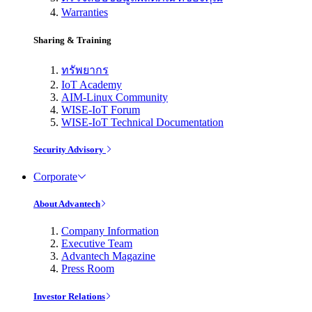
Warranties
Sharing & Training
ทรัพยากร
IoT Academy
AIM-Linux Community
WISE-IoT Forum
WISE-IoT Technical Documentation
Security Advisory
Corporate
About Advantech
Company Information
Executive Team
Advantech Magazine
Press Room
Investor Relations