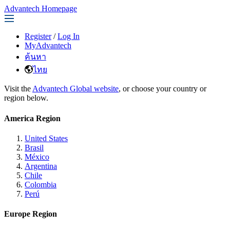
Advantech Homepage
Register
/
Log In
MyAdvantech
ค้นหา
ไทย
Visit the
Advantech Global website
, or choose your country or
region below.
America Region
United States
Brasil
México
Argentina
Chile
Colombia
Perú
Europe Region