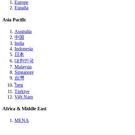
Europe
España
Asia Pacific
Australia
中国
India
Indonesia
日本
대한민국
Malaysia
Singapore
台灣
ไทย
Türkiye
Việt Nam
Africa & Middle East
MENA