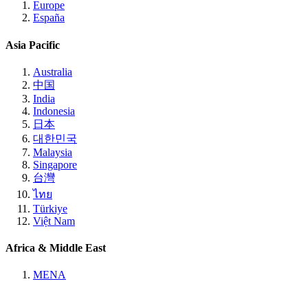
Europe
España
Asia Pacific
Australia
中国
India
Indonesia
日本
대한민국
Malaysia
Singapore
台灣
ไทย
Türkiye
Việt Nam
Africa & Middle East
MENA