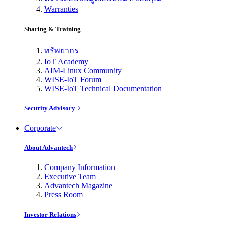
Warranties
Sharing & Training
ทรัพยากร
IoT Academy
AIM-Linux Community
WISE-IoT Forum
WISE-IoT Technical Documentation
Security Advisory
Corporate
About Advantech
Company Information
Executive Team
Advantech Magazine
Press Room
Investor Relations