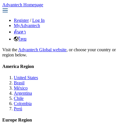
Advantech Homepage
Register
/
Log In
MyAdvantech
ค้นหา
ไทย
Visit the
Advantech Global website
, or choose your country or
region below.
America Region
United States
Brasil
México
Argentina
Chile
Colombia
Perú
Europe Region