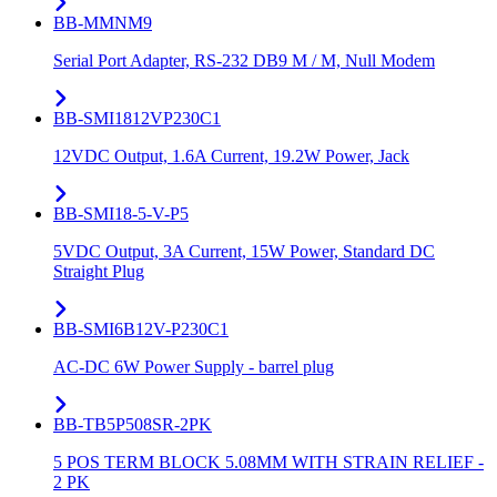
BB-MMNM9
Serial Port Adapter, RS-232 DB9 M / M, Null Modem
BB-SMI1812VP230C1
12VDC Output, 1.6A Current, 19.2W Power, Jack
BB-SMI18-5-V-P5
5VDC Output, 3A Current, 15W Power, Standard DC
Straight Plug
BB-SMI6B12V-P230C1
AC-DC 6W Power Supply - barrel plug
BB-TB5P508SR-2PK
5 POS TERM BLOCK 5.08MM WITH STRAIN RELIEF -
2 PK