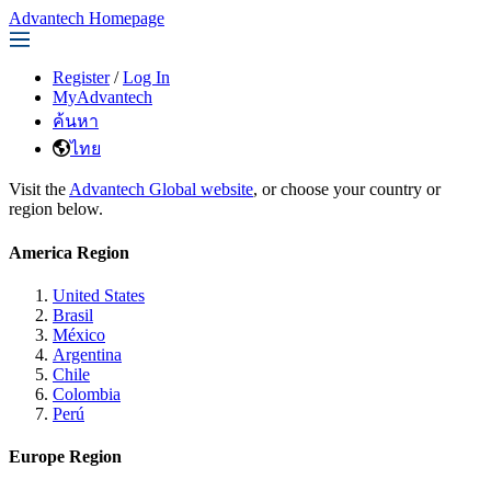
Advantech Homepage
Register
/
Log In
MyAdvantech
ค้นหา
ไทย
Visit the
Advantech Global website
, or choose your country or
region below.
America Region
United States
Brasil
México
Argentina
Chile
Colombia
Perú
Europe Region