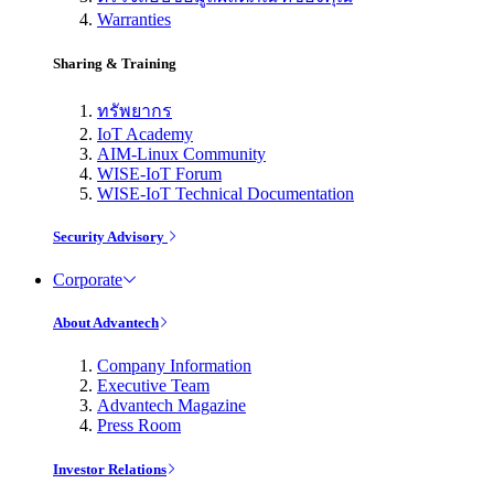
Warranties
Sharing & Training
ทรัพยากร
IoT Academy
AIM-Linux Community
WISE-IoT Forum
WISE-IoT Technical Documentation
Security Advisory
Corporate
About Advantech
Company Information
Executive Team
Advantech Magazine
Press Room
Investor Relations