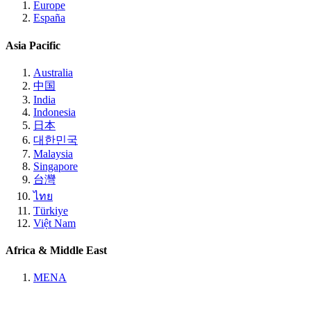
Europe
España
Asia Pacific
Australia
中国
India
Indonesia
日本
대한민국
Malaysia
Singapore
台灣
ไทย
Türkiye
Việt Nam
Africa & Middle East
MENA