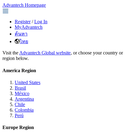
Advantech Homepage
Register
/
Log In
MyAdvantech
ค้นหา
ไทย
Visit the
Advantech Global website
, or choose your country or
region below.
America Region
United States
Brasil
México
Argentina
Chile
Colombia
Perú
Europe Region