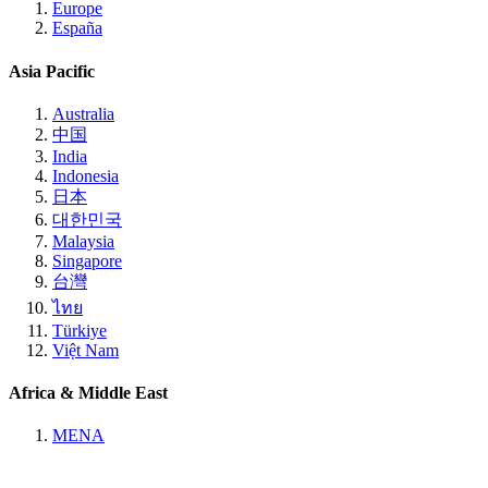
Europe
España
Asia Pacific
Australia
中国
India
Indonesia
日本
대한민국
Malaysia
Singapore
台灣
ไทย
Türkiye
Việt Nam
Africa & Middle East
MENA