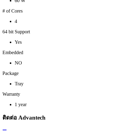
60 W
# of Cores
4
64 bit Support
Yes
Embedded
NO
Package
Tray
Warranty
1 year
ติดต่อ Advantech