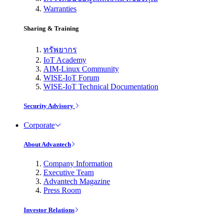
Warranties
Sharing & Training
ทรัพยากร
IoT Academy
AIM-Linux Community
WISE-IoT Forum
WISE-IoT Technical Documentation
Security Advisory
Corporate
About Advantech
Company Information
Executive Team
Advantech Magazine
Press Room
Investor Relations