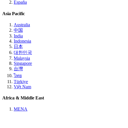
España
Asia Pacific
Australia
中国
India
Indonesia
日本
대한민국
Malaysia
Singapore
台灣
ไทย
Türkiye
Việt Nam
Africa & Middle East
MENA