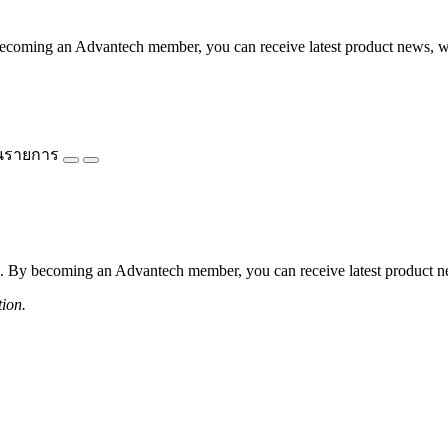
coming an Advantech member, you can receive latest product news, webi
นรายการ
 By becoming an Advantech member, you can receive latest product news
tion.