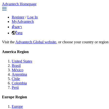
Advantech Homepage
Register
/
Log In
MyAdvantech
ค้นหา
ไทย
Visit the
Advantech Global website
, or choose your country or region
America Region
United States
Brasil
México
Argentina
Chile
Colombia
Perú
Europe Region
Europe