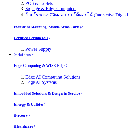
POS & Tablets
Signage & Edge Computers
ป้ายโฆษณาดิจิตอล แบบโต้ตอบได้ (Interactive Digital 
Industrial Mounting (Stands/Arms/Carts)
Certified Peripherals
Power Supply
Solutions
Edge Computing & WISE-Edge
Edge AI Computing Solutions
Edge AI Systems
Embedded Solutions & Design-in Service
Energy & Utilities
iFactory
iHealthcare