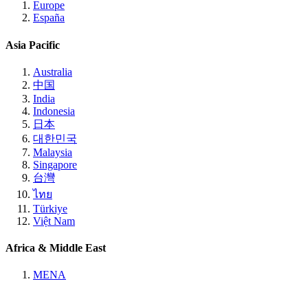
Europe
España
Asia Pacific
Australia
中国
India
Indonesia
日本
대한민국
Malaysia
Singapore
台灣
ไทย
Türkiye
Việt Nam
Africa & Middle East
MENA