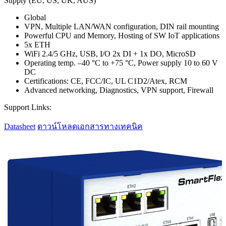
Supply (EU, US, UK, AUS)
Global
VPN, Multiple LAN/WAN configuration, DIN rail mounting
Powerful CPU and Memory, Hosting of SW IoT applications
5x ETH
WiFi 2.4/5 GHz, USB, I/O 2x DI + 1x DO, MicroSD
Operating temp. –40 °C to +75 °C, Power supply 10 to 60 V
DC
Certifications: CE, FCC/IC, UL C1D2/Atex, RCM
Advanced networking, Diagnostics, VPN support, Firewall
Support Links:
Datasheet
ดาวน์โหลดเอกสารทางเทคนิค