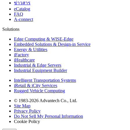
ข่าวสาร
eCatalog
FAQ
A-connect
Solutions
Edge Computing & WISE-Edge
Embedded Solutions & Design-in Service
Energy & Utilities
iFactory
iHealthcare
Industrial & Edge Servers
Industrial Equipment Builder
Intelligent Transportation Systems
iRetail & iCity Services
Rugged Vehicle Computing
© 1983-2026 Advantech Co., Ltd.
Site Map
Privacy Policy
Do Not Sell My Personal Information
Cookie Policy