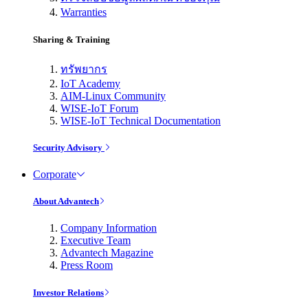
Warranties
Sharing & Training
ทรัพยากร
IoT Academy
AIM-Linux Community
WISE-IoT Forum
WISE-IoT Technical Documentation
Security Advisory
Corporate
About Advantech
Company Information
Executive Team
Advantech Magazine
Press Room
Investor Relations