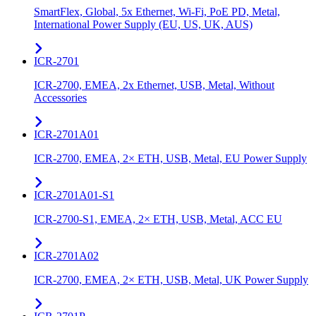
SmartFlex, Global, 5x Ethernet, Wi-Fi, PoE PD, Metal,
International Power Supply (EU, US, UK, AUS)
ICR-2701
ICR-2700, EMEA, 2x Ethernet, USB, Metal, Without
Accessories
ICR-2701A01
ICR-2700, EMEA, 2× ETH, USB, Metal, EU Power Supply
ICR-2701A01-S1
ICR-2700-S1, EMEA, 2× ETH, USB, Metal, ACC EU
ICR-2701A02
ICR-2700, EMEA, 2× ETH, USB, Metal, UK Power Supply