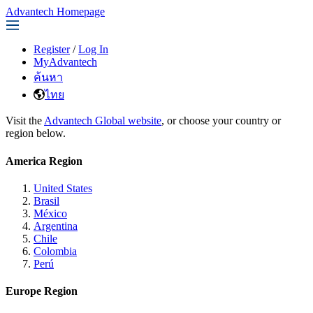
Advantech Homepage
Register
/
Log In
MyAdvantech
ค้นหา
ไทย
Visit the
Advantech Global website
, or choose your country or
region below.
America Region
United States
Brasil
México
Argentina
Chile
Colombia
Perú
Europe Region