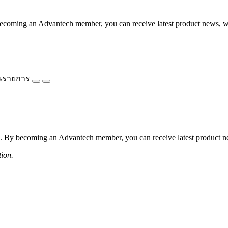
coming an Advantech member, you can receive latest product news, webi
นรายการ
 By becoming an Advantech member, you can receive latest product news
tion.