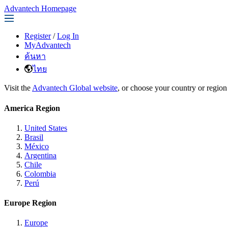
Advantech Homepage
Register
/
Log In
MyAdvantech
ค้นหา
ไทย
Visit the
Advantech Global website
, or choose your country or region
America Region
United States
Brasil
México
Argentina
Chile
Colombia
Perú
Europe Region
Europe