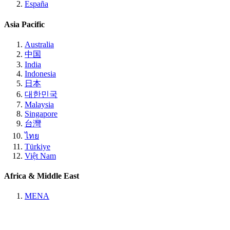
España
Asia Pacific
Australia
中国
India
Indonesia
日本
대한민국
Malaysia
Singapore
台灣
ไทย
Türkiye
Việt Nam
Africa & Middle East
MENA