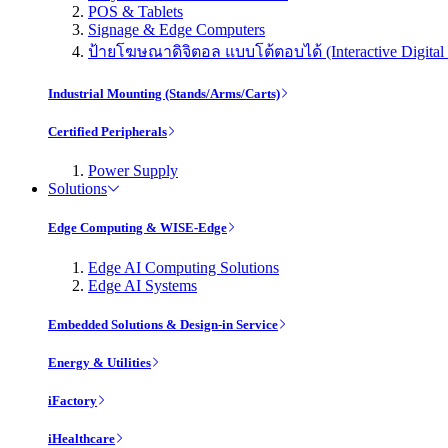
POS & Tablets
Signage & Edge Computers
ป้ายโฆษณาดิจิตอล แบบโต้ตอบได้ (Interactive Digital 
Industrial Mounting (Stands/Arms/Carts)
Certified Peripherals
Power Supply
Solutions
Edge Computing & WISE-Edge
Edge AI Computing Solutions
Edge AI Systems
Embedded Solutions & Design-in Service
Energy & Utilities
iFactory
iHealthcare