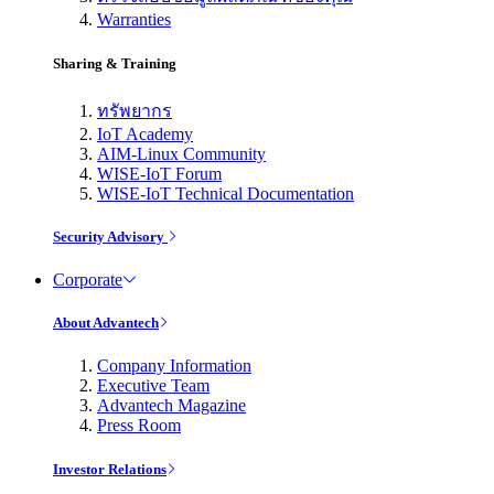
Warranties
Sharing & Training
ทรัพยากร
IoT Academy
AIM-Linux Community
WISE-IoT Forum
WISE-IoT Technical Documentation
Security Advisory
Corporate
About Advantech
Company Information
Executive Team
Advantech Magazine
Press Room
Investor Relations