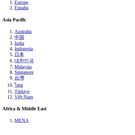
Europe
España
Asia Pacific
Australia
中国
India
Indonesia
日本
대한민국
Malaysia
Singapore
台灣
ไทย
Türkiye
Việt Nam
Africa & Middle East
MENA