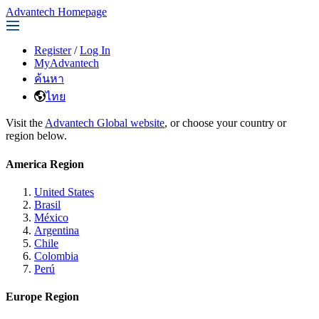
Advantech Homepage
Register
/
Log In
MyAdvantech
ค้นหา
ไทย
Visit the
Advantech Global website
, or choose your country or
region below.
America Region
United States
Brasil
México
Argentina
Chile
Colombia
Perú
Europe Region