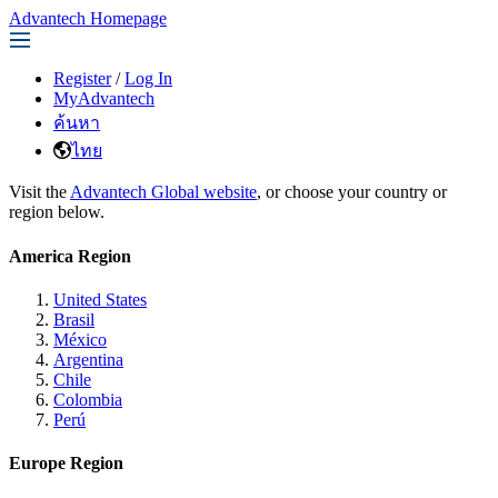
Advantech Homepage
Register
/
Log In
MyAdvantech
ค้นหา
ไทย
Visit the
Advantech Global website
, or choose your country or
region below.
America Region
United States
Brasil
México
Argentina
Chile
Colombia
Perú
Europe Region