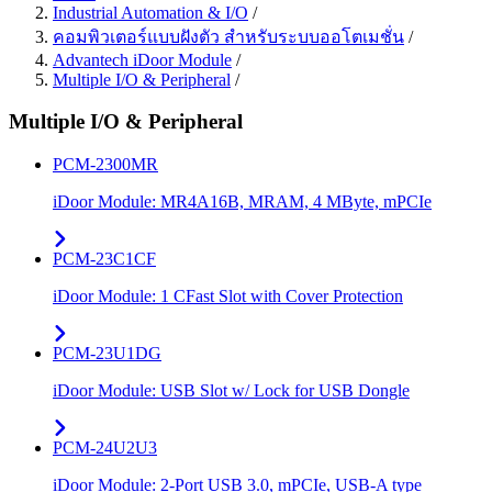
Industrial Automation & I/O
/
คอมพิวเตอร์แบบฝังตัว สำหรับระบบออโตเมชั่น
/
Advantech iDoor Module
/
Multiple I/O & Peripheral
/
Multiple I/O & Peripheral
PCM-2300MR
iDoor Module: MR4A16B, MRAM, 4 MByte, mPCIe
PCM-23C1CF
iDoor Module: 1 CFast Slot with Cover Protection
PCM-23U1DG
iDoor Module: USB Slot w/ Lock for USB Dongle
PCM-24U2U3
iDoor Module: 2-Port USB 3.0, mPCIe, USB-A type