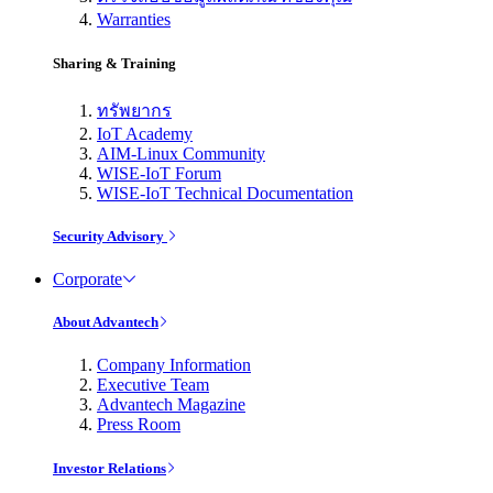
Warranties
Sharing & Training
ทรัพยากร
IoT Academy
AIM-Linux Community
WISE-IoT Forum
WISE-IoT Technical Documentation
Security Advisory
Corporate
About Advantech
Company Information
Executive Team
Advantech Magazine
Press Room
Investor Relations