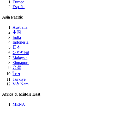
Europe
España
Asia Pacific
Australia
中国
India
Indonesia
日本
대한민국
Malaysia
Singapore
台灣
ไทย
Türkiye
Việt Nam
Africa & Middle East
MENA