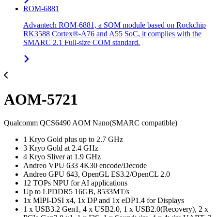
ROM-6881
Advantech ROM-6881, a SOM module based on Rockchip
RK3588 Cortex®-A76 and A55 SoC, it complies with the
SMARC 2.1 Full-size COM standard.
AOM-5721
Qualcomm QCS6490 AOM Nano(SMARC compatible)
1 Kryo Gold plus up to 2.7 GHz
3 Kryo Gold at 2.4 GHz
4 Kryo Sliver at 1.9 GHz
Andreo VPU 633 4K30 encode/Decode
Andreo GPU 643, OpenGL ES3.2/OpenCL 2.0
12 TOPs NPU for AI applications
Up to LPDDR5 16GB, 8533MT/s
1x MIPI-DSI x4, 1x DP and 1x eDP1.4 for Displays
1 x USB3.2 Gen1, 4 x USB2.0, 1 x USB2.0(Recovery), 2 x