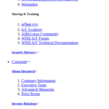
Warranties
Sharing & Training
ทรัพยากร
IoT Academy
AIM-Linux Community
WISE-IoT Forum
WISE-IoT Technical Documentation
Security Advisory
Corporate
About Advantech
Company Information
Executive Team
Advantech Magazine
Press Room
Investor Relations