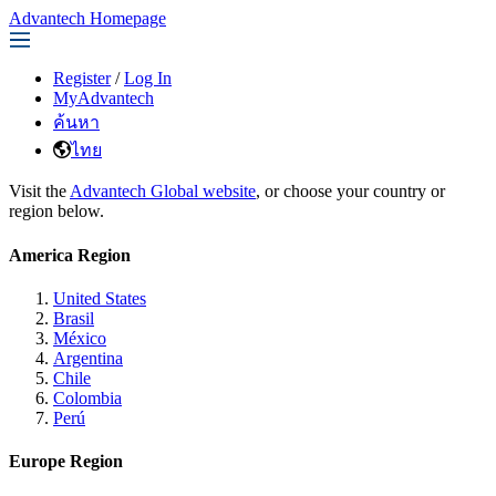
Advantech Homepage
Register
/
Log In
MyAdvantech
ค้นหา
ไทย
Visit the
Advantech Global website
, or choose your country or
region below.
America Region
United States
Brasil
México
Argentina
Chile
Colombia
Perú
Europe Region