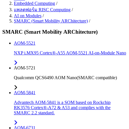
Embedded Computing
/
แพลตฟอร์ม RISC Computing
/
AI on Modules
/
SMARC (Smart Mobility ARChitecture)
/
SMARC (Smart Mobility ARChitecture)
AOM-5521
NXP i.MX95 Cortex®-A55 AOM-5521 AI-on-Module Nano
AOM-5721
Qualcomm QCS6490 AOM Nano(SMARC compatible)
AOM-5841
Advantech AOM-5841 is a SOM based on Rockchip
RK3576 Cortex®-A72 & A53 and complies with the
SMARC 2.2 standard.
AOM-6731