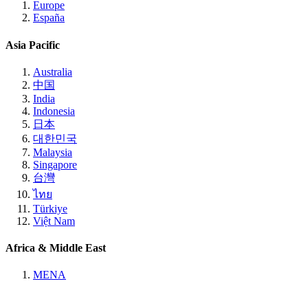
Europe
España
Asia Pacific
Australia
中国
India
Indonesia
日本
대한민국
Malaysia
Singapore
台灣
ไทย
Türkiye
Việt Nam
Africa & Middle East
MENA