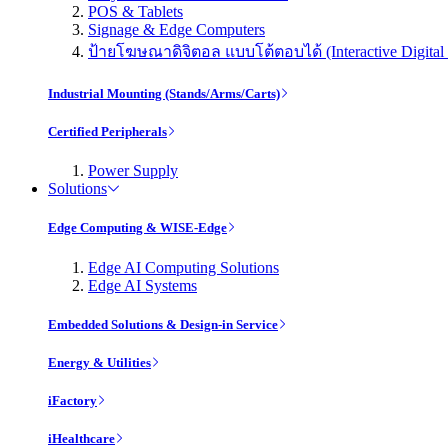
POS & Tablets
Signage & Edge Computers
ป้ายโฆษณาดิจิตอล แบบโต้ตอบได้ (Interactive Digital 
Industrial Mounting (Stands/Arms/Carts)
Certified Peripherals
Power Supply
Solutions
Edge Computing & WISE-Edge
Edge AI Computing Solutions
Edge AI Systems
Embedded Solutions & Design-in Service
Energy & Utilities
iFactory
iHealthcare