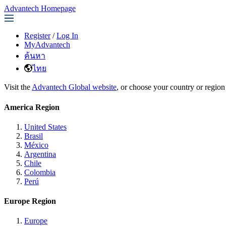
Advantech Homepage
Register
/
Log In
MyAdvantech
ค้นหา
ไทย
Visit the
Advantech Global website
, or choose your country or region
America Region
United States
Brasil
México
Argentina
Chile
Colombia
Perú
Europe Region
Europe