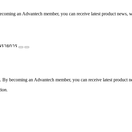
coming an Advantech member, you can receive latest product news, webi
นรายการ
 By becoming an Advantech member, you can receive latest product news
tion.