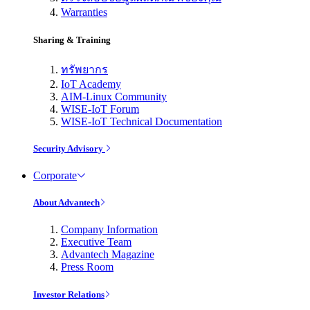
Warranties
Sharing & Training
ทรัพยากร
IoT Academy
AIM-Linux Community
WISE-IoT Forum
WISE-IoT Technical Documentation
Security Advisory
Corporate
About Advantech
Company Information
Executive Team
Advantech Magazine
Press Room
Investor Relations