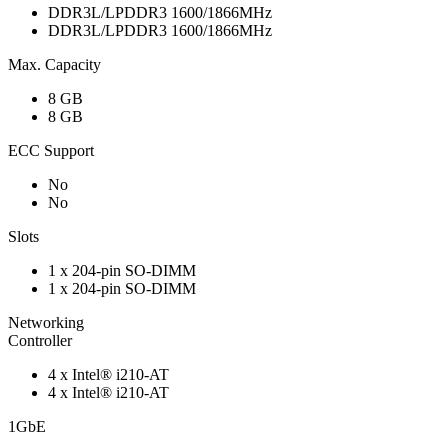
DDR3L/LPDDR3 1600/1866MHz
DDR3L/LPDDR3 1600/1866MHz
Max. Capacity
8 GB
8 GB
ECC Support
No
No
Slots
1 x 204-pin SO-DIMM
1 x 204-pin SO-DIMM
Networking
Controller
4 x Intel® i210-AT
4 x Intel® i210-AT
1GbE