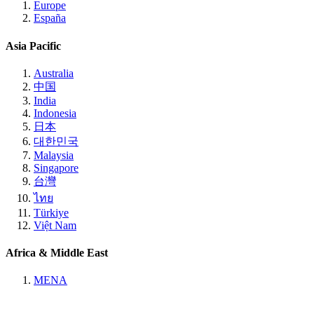
Europe
España
Asia Pacific
Australia
中国
India
Indonesia
日本
대한민국
Malaysia
Singapore
台灣
ไทย
Türkiye
Việt Nam
Africa & Middle East
MENA