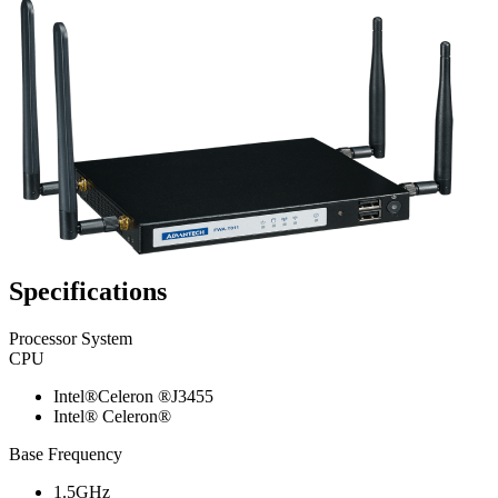
Specifications
Processor System
CPU
Intel®Celeron ®J3455
Intel® Celeron®
Base Frequency
1.5GHz