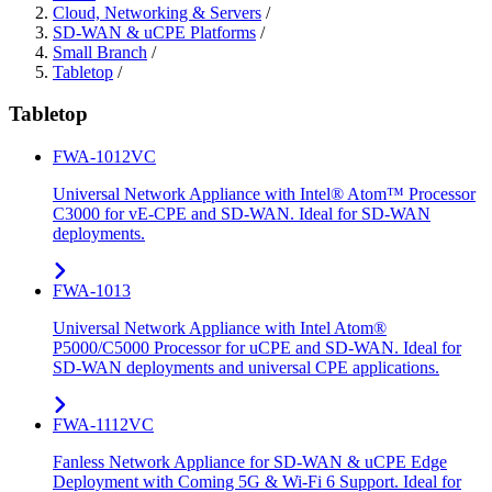
Cloud, Networking & Servers
/
SD-WAN & uCPE Platforms
/
Small Branch
/
Tabletop
/
Tabletop
FWA-1012VC
Universal Network Appliance with Intel® Atom™ Processor
C3000 for vE-CPE and SD-WAN. Ideal for SD-WAN
deployments.
FWA-1013
Universal Network Appliance with Intel Atom®
P5000/C5000 Processor for uCPE and SD-WAN. Ideal for
SD-WAN deployments and universal CPE applications.
FWA-1112VC
Fanless Network Appliance for SD-WAN & uCPE Edge
Deployment with Coming 5G & Wi-Fi 6 Support. Ideal for