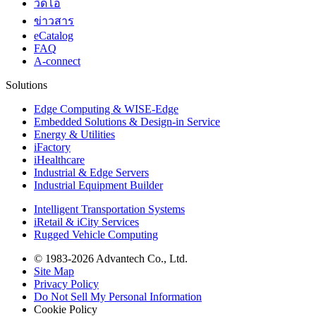
วิดีโอ
ข่าวสาร
eCatalog
FAQ
A-connect
Solutions
Edge Computing & WISE-Edge
Embedded Solutions & Design-in Service
Energy & Utilities
iFactory
iHealthcare
Industrial & Edge Servers
Industrial Equipment Builder
Intelligent Transportation Systems
iRetail & iCity Services
Rugged Vehicle Computing
© 1983-2026 Advantech Co., Ltd.
Site Map
Privacy Policy
Do Not Sell My Personal Information
Cookie Policy