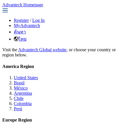
Advantech Homepage
Register
/
Log In
MyAdvantech
ค้นหา
ไทย
Visit the
Advantech Global website
, or choose your country or
region below.
America Region
United States
Brasil
México
Argentina
Chile
Colombia
Perú
Europe Region