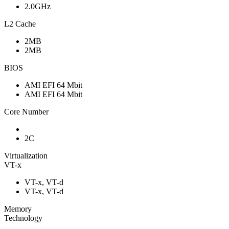
2.0GHz
L2 Cache
2MB
2MB
BIOS
AMI EFI 64 Mbit
AMI EFI 64 Mbit
Core Number
2C
Virtualization
VT-x
VT-x, VT-d
VT-x, VT-d
Memory
Technology