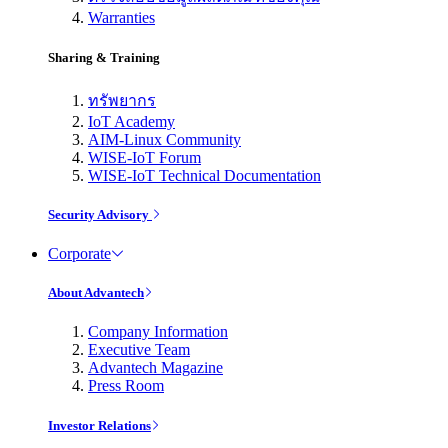
Warranties
Sharing & Training
ทรัพยากร
IoT Academy
AIM-Linux Community
WISE-IoT Forum
WISE-IoT Technical Documentation
Security Advisory
Corporate
About Advantech
Company Information
Executive Team
Advantech Magazine
Press Room
Investor Relations