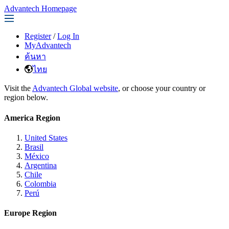
Advantech Homepage
Register
/
Log In
MyAdvantech
ค้นหา
ไทย
Visit the
Advantech Global website
, or choose your country or
region below.
America Region
United States
Brasil
México
Argentina
Chile
Colombia
Perú
Europe Region