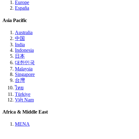
Europe
España
Asia Pacific
Australia
中国
India
Indonesia
日本
대한민국
Malaysia
Singapore
台灣
ไทย
Türkiye
Việt Nam
Africa & Middle East
MENA