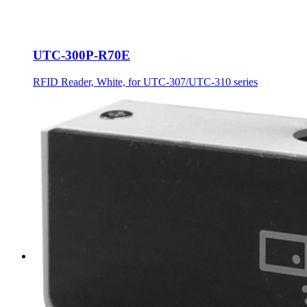
UTC-300P-R70E
RFID Reader, White, for UTC-307/UTC-310 series