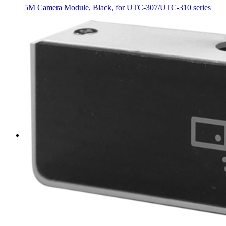
5M Camera Module, Black, for UTC-307/UTC-310 series