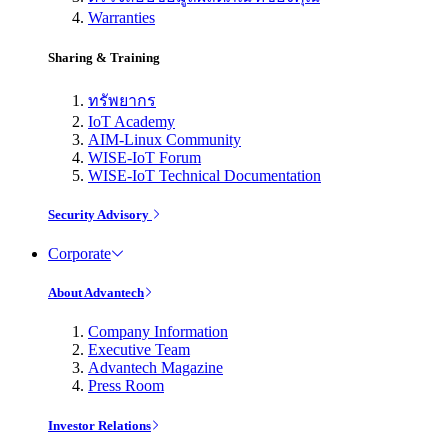
Warranties
Sharing & Training
ทรัพยากร
IoT Academy
AIM-Linux Community
WISE-IoT Forum
WISE-IoT Technical Documentation
Security Advisory
Corporate
About Advantech
Company Information
Executive Team
Advantech Magazine
Press Room
Investor Relations