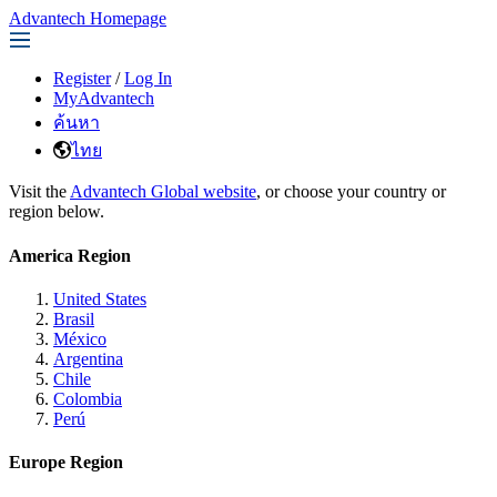
Advantech Homepage
Register
/
Log In
MyAdvantech
ค้นหา
ไทย
Visit the
Advantech Global website
, or choose your country or
region below.
America Region
United States
Brasil
México
Argentina
Chile
Colombia
Perú
Europe Region