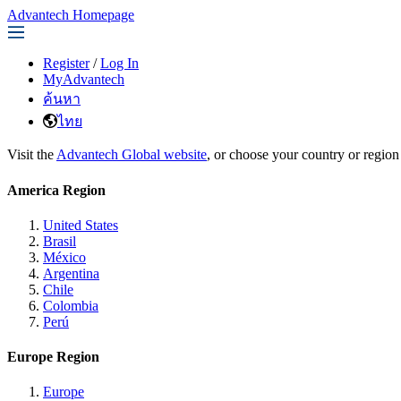
Advantech Homepage
Register
/
Log In
MyAdvantech
ค้นหา
ไทย
Visit the
Advantech Global website
, or choose your country or region
America Region
United States
Brasil
México
Argentina
Chile
Colombia
Perú
Europe Region
Europe