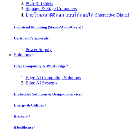
POS & Tablets
Signage & Edge Computers
ป้ายโฆษณาดิจิตอล แบบโต้ตอบได้ (Interactive Digital 
Industrial Mounting (Stands/Arms/Carts)
Certified Peripherals
Power Supply
Solutions
Edge Computing & WISE-Edge
Edge AI Computing Solutions
Edge AI Systems
Embedded Solutions & Design-in Service
Energy & Utilities
iFactory
iHealthcare