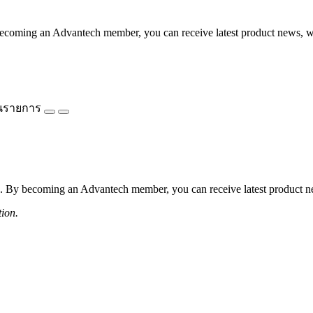
coming an Advantech member, you can receive latest product news, webi
นรายการ
 By becoming an Advantech member, you can receive latest product news
tion.