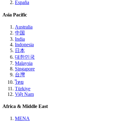
España
Asia Pacific
Australia
中国
India
Indonesia
日本
대한민국
Malaysia
Singapore
台灣
ไทย
Türkiye
Việt Nam
Africa & Middle East
MENA