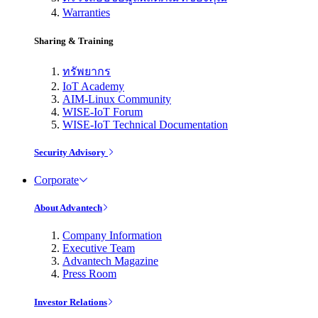
Warranties
Sharing & Training
ทรัพยากร
IoT Academy
AIM-Linux Community
WISE-IoT Forum
WISE-IoT Technical Documentation
Security Advisory
Corporate
About Advantech
Company Information
Executive Team
Advantech Magazine
Press Room
Investor Relations