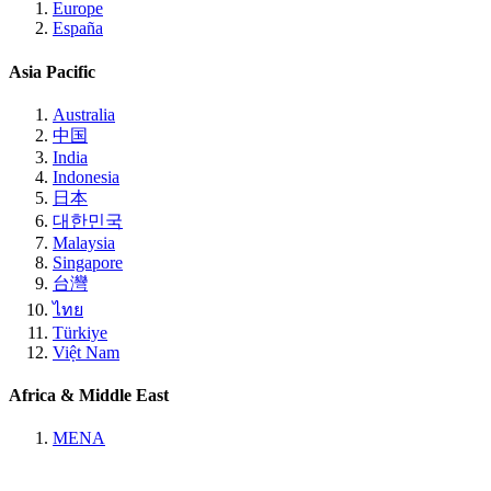
Europe
España
Asia Pacific
Australia
中国
India
Indonesia
日本
대한민국
Malaysia
Singapore
台灣
ไทย
Türkiye
Việt Nam
Africa & Middle East
MENA