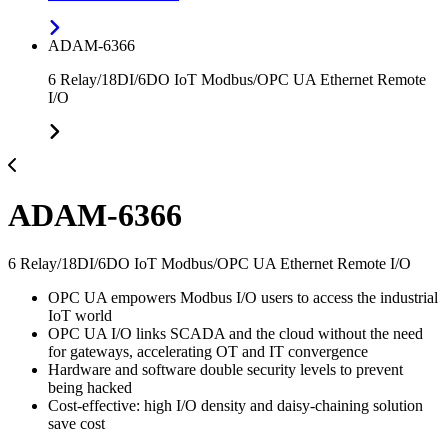
ADAM-6366
6 Relay/18DI/6DO IoT Modbus/OPC UA Ethernet Remote
I/O
ADAM-6366
6 Relay/18DI/6DO IoT Modbus/OPC UA Ethernet Remote I/O
OPC UA empowers Modbus I/O users to access the industrial
IoT world
OPC UA I/O links SCADA and the cloud without the need
for gateways, accelerating OT and IT convergence
Hardware and software double security levels to prevent
being hacked
Cost-effective: high I/O density and daisy-chaining solution
save cost