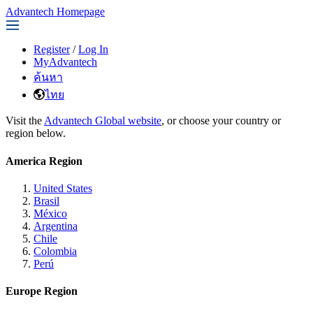
Advantech Homepage
Register
/
Log In
MyAdvantech
ค้นหา
ไทย
Visit the
Advantech Global website
, or choose your country or
region below.
America Region
United States
Brasil
México
Argentina
Chile
Colombia
Perú
Europe Region