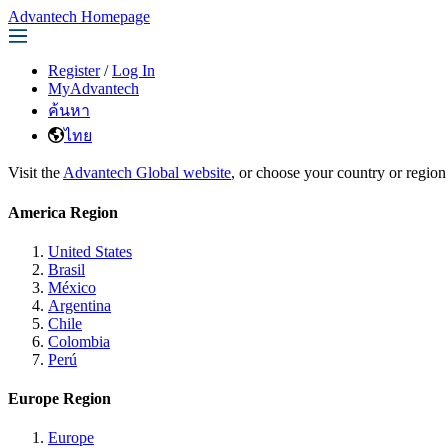
Advantech Homepage
Register
/
Log In
MyAdvantech
ค้นหา
ไทย
Visit the
Advantech Global website
, or choose your country or region
America Region
United States
Brasil
México
Argentina
Chile
Colombia
Perú
Europe Region
Europe