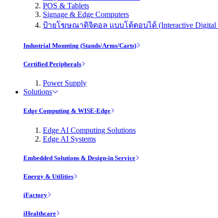
POS & Tablets
Signage & Edge Computers
ป้ายโฆษณาดิจิตอล แบบโต้ตอบได้ (Interactive Digital 
Industrial Mounting (Stands/Arms/Carts)
Certified Peripherals
Power Supply
Solutions
Edge Computing & WISE-Edge
Edge AI Computing Solutions
Edge AI Systems
Embedded Solutions & Design-in Service
Energy & Utilities
iFactory
iHealthcare