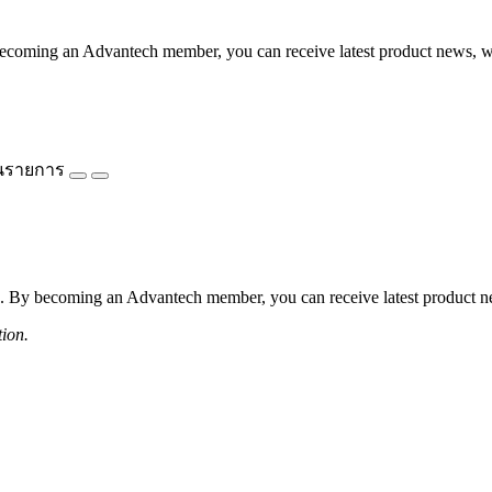
coming an Advantech member, you can receive latest product news, webi
นรายการ
 By becoming an Advantech member, you can receive latest product news
tion.