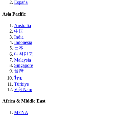
España
Asia Pacific
Australia
中国
India
Indonesia
日本
대한민국
Malaysia
Singapore
台灣
ไทย
Türkiye
Việt Nam
Africa & Middle East
MENA