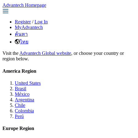
Advantech Homepage
Register
/
Log In
MyAdvantech
ค้นหา
ไทย
Visit the
Advantech Global website
, or choose your country or
region below.
America Region
United States
Brasil
México
Argentina
Chile
Colombia
Perú
Europe Region