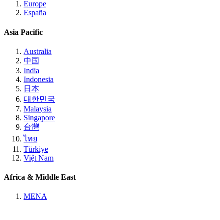
Europe
España
Asia Pacific
Australia
中国
India
Indonesia
日本
대한민국
Malaysia
Singapore
台灣
ไทย
Türkiye
Việt Nam
Africa & Middle East
MENA