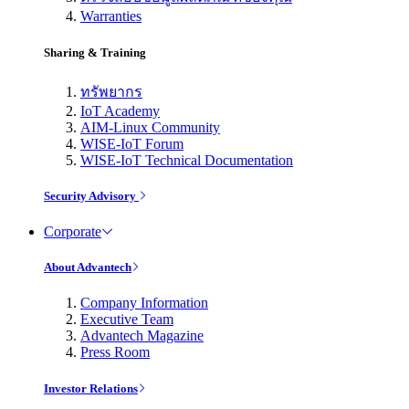
Warranties
Sharing & Training
ทรัพยากร
IoT Academy
AIM-Linux Community
WISE-IoT Forum
WISE-IoT Technical Documentation
Security Advisory
Corporate
About Advantech
Company Information
Executive Team
Advantech Magazine
Press Room
Investor Relations