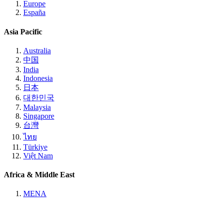
Europe
España
Asia Pacific
Australia
中国
India
Indonesia
日本
대한민국
Malaysia
Singapore
台灣
ไทย
Türkiye
Việt Nam
Africa & Middle East
MENA