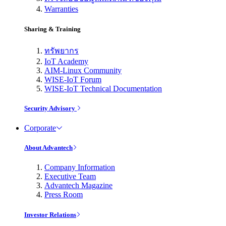
Warranties
Sharing & Training
ทรัพยากร
IoT Academy
AIM-Linux Community
WISE-IoT Forum
WISE-IoT Technical Documentation
Security Advisory
Corporate
About Advantech
Company Information
Executive Team
Advantech Magazine
Press Room
Investor Relations