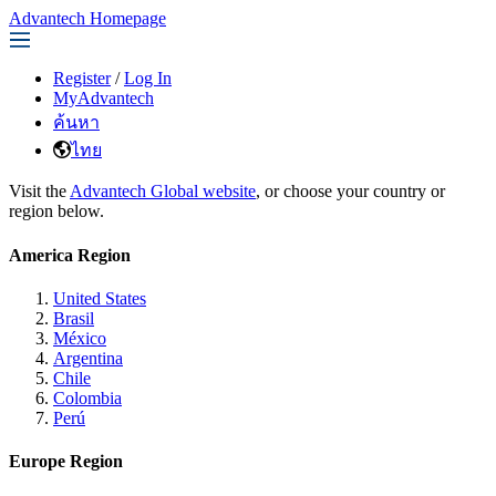
Advantech Homepage
Register
/
Log In
MyAdvantech
ค้นหา
ไทย
Visit the
Advantech Global website
, or choose your country or
region below.
America Region
United States
Brasil
México
Argentina
Chile
Colombia
Perú
Europe Region