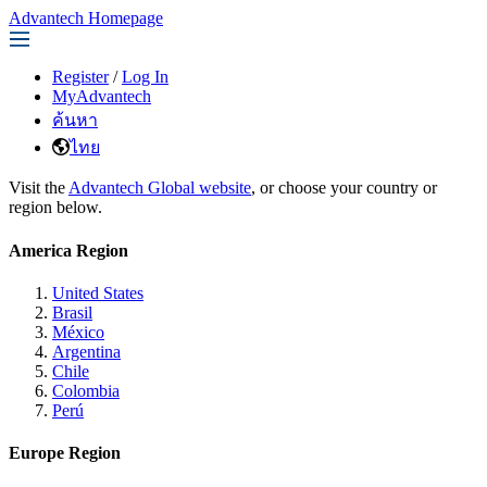
Advantech Homepage
Register
/
Log In
MyAdvantech
ค้นหา
ไทย
Visit the
Advantech Global website
, or choose your country or
region below.
America Region
United States
Brasil
México
Argentina
Chile
Colombia
Perú
Europe Region