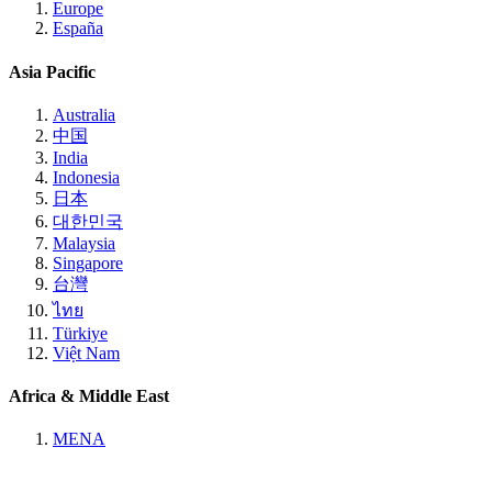
Europe
España
Asia Pacific
Australia
中国
India
Indonesia
日本
대한민국
Malaysia
Singapore
台灣
ไทย
Türkiye
Việt Nam
Africa & Middle East
MENA