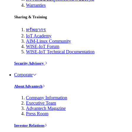
Warranties
Sharing & Training
ทรัพยากร
IoT Academy
AIM-Linux Community
WISE-IoT Forum
WISE-IoT Technical Documentation
Security Advisory
Corporate
About Advantech
Company Information
Executive Team
Advantech Magazine
Press Room
Investor Relations