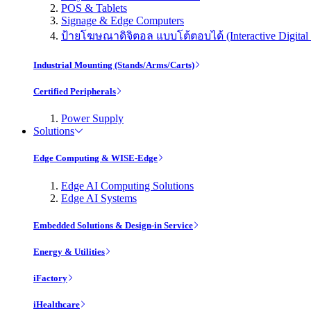
POS & Tablets
Signage & Edge Computers
ป้ายโฆษณาดิจิตอล แบบโต้ตอบได้ (Interactive Digital 
Industrial Mounting (Stands/Arms/Carts)
Certified Peripherals
Power Supply
Solutions
Edge Computing & WISE-Edge
Edge AI Computing Solutions
Edge AI Systems
Embedded Solutions & Design-in Service
Energy & Utilities
iFactory
iHealthcare