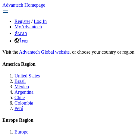
Advantech Homepage
Register
/
Log In
MyAdvantech
ค้นหา
ไทย
Visit the
Advantech Global website
, or choose your country or region
America Region
United States
Brasil
México
Argentina
Chile
Colombia
Perú
Europe Region
Europe