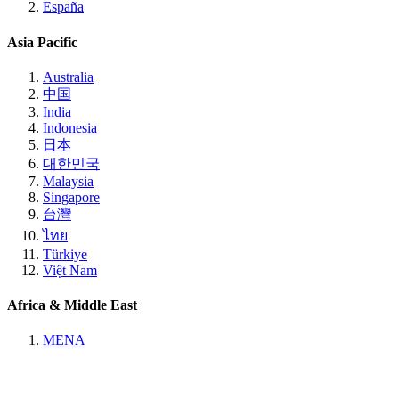
España
Asia Pacific
Australia
中国
India
Indonesia
日本
대한민국
Malaysia
Singapore
台灣
ไทย
Türkiye
Việt Nam
Africa & Middle East
MENA