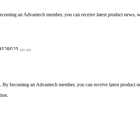
coming an Advantech member, you can receive latest product news, webi
นรายการ
 By becoming an Advantech member, you can receive latest product news
tion.