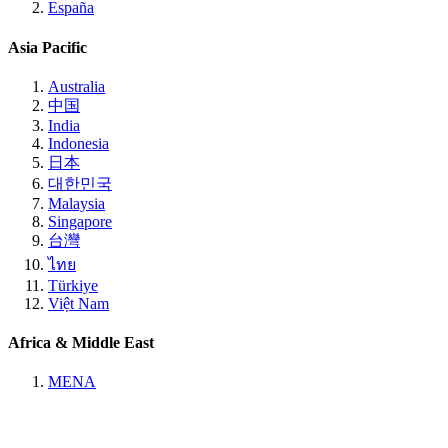
España
Asia Pacific
Australia
中国
India
Indonesia
日本
대한민국
Malaysia
Singapore
台灣
ไทย
Türkiye
Việt Nam
Africa & Middle East
MENA