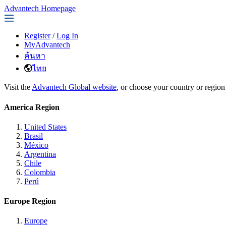
Advantech Homepage
Register
/
Log In
MyAdvantech
ค้นหา
ไทย
Visit the
Advantech Global website
, or choose your country or region
America Region
United States
Brasil
México
Argentina
Chile
Colombia
Perú
Europe Region
Europe