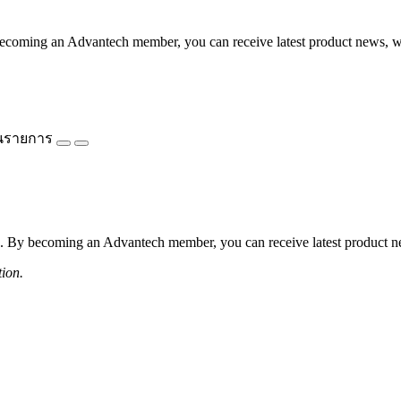
coming an Advantech member, you can receive latest product news, webi
นรายการ
 By becoming an Advantech member, you can receive latest product news
tion.