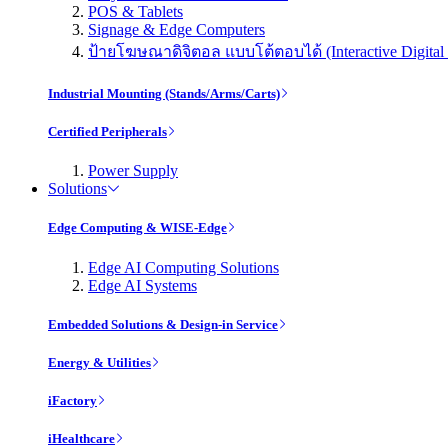
POS & Tablets
Signage & Edge Computers
ป้ายโฆษณาดิจิตอล แบบโต้ตอบได้ (Interactive Digital 
Industrial Mounting (Stands/Arms/Carts)
Certified Peripherals
Power Supply
Solutions
Edge Computing & WISE-Edge
Edge AI Computing Solutions
Edge AI Systems
Embedded Solutions & Design-in Service
Energy & Utilities
iFactory
iHealthcare