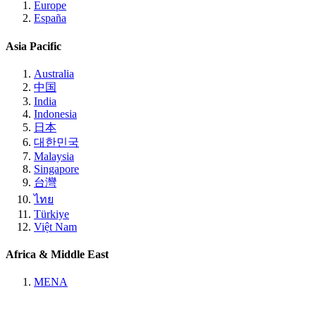
Europe
España
Asia Pacific
Australia
中国
India
Indonesia
日本
대한민국
Malaysia
Singapore
台灣
ไทย
Türkiye
Việt Nam
Africa & Middle East
MENA