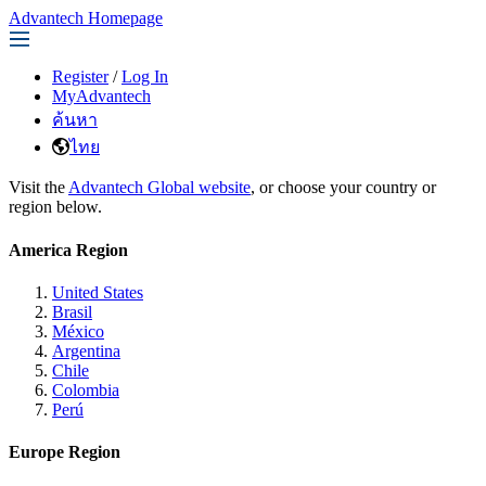
Advantech Homepage
Register
/
Log In
MyAdvantech
ค้นหา
ไทย
Visit the
Advantech Global website
, or choose your country or
region below.
America Region
United States
Brasil
México
Argentina
Chile
Colombia
Perú
Europe Region