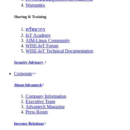
Warranties
Sharing & Training
ทรัพยากร
IoT Academy
AIM-Linux Community
WISE-IoT Forum
WISE-IoT Technical Documentation
Security Advisory
Corporate
About Advantech
Company Information
Executive Team
Advantech Magazine
Press Room
Investor Relations