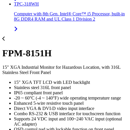
TPC-318WH
Computer with 8th Gen. Intel® Core™ i5 Processor, built-in
8G DDR4 RAM and UL Class 1 Division 2
FPM-8151H
15" XGA Industrial Monitor for Hazardous Location, with 316L
Stainless Steel Front Panel
15" XGA TFT LCD with LED backlight
Stainless steel 316L front panel
IP65 compliant front panel
-20 ~ 60°C (-4 ~ 140°F) wide operating temperature range
Enhanced 5-wire resistive touch panel
Direct VGA & DVI-D video input interface
Combo RS-232 & USB interface for touchscreen function
Supports 24 VDC input and 100~240 VAC input (optional
AC adapter)
OSD control pad with lockable function on front panel