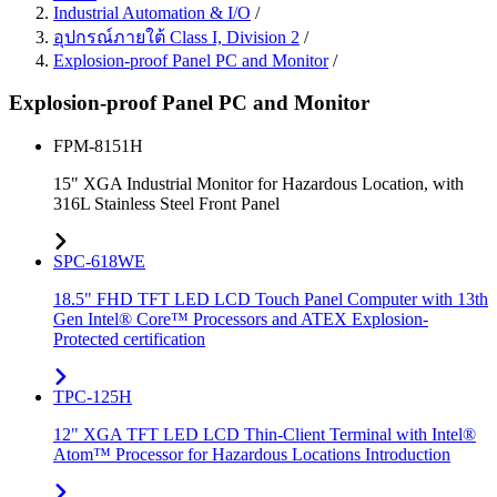
Industrial Automation & I/O
/
อุปกรณ์ภายใต้ Class I, Division 2
/
Explosion-proof Panel PC and Monitor
/
Explosion-proof Panel PC and Monitor
FPM-8151H
15" XGA Industrial Monitor for Hazardous Location, with
316L Stainless Steel Front Panel
SPC-618WE
18.5" FHD TFT LED LCD Touch Panel Computer with 13th
Gen Intel® Core™ Processors and ATEX Explosion-
Protected certification
TPC-125H
12" XGA TFT LED LCD Thin-Client Terminal with Intel®
Atom™ Processor for Hazardous Locations Introduction