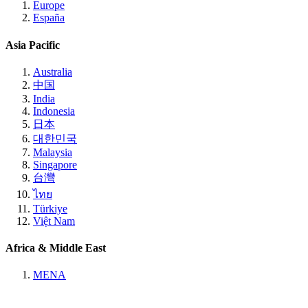
Europe
España
Asia Pacific
Australia
中国
India
Indonesia
日本
대한민국
Malaysia
Singapore
台灣
ไทย
Türkiye
Việt Nam
Africa & Middle East
MENA