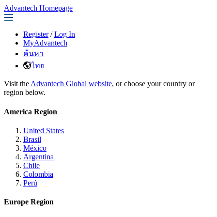
Advantech Homepage
Register
/
Log In
MyAdvantech
ค้นหา
ไทย
Visit the
Advantech Global website
, or choose your country or
region below.
America Region
United States
Brasil
México
Argentina
Chile
Colombia
Perú
Europe Region