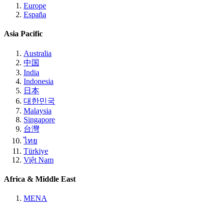
Europe
España
Asia Pacific
Australia
中国
India
Indonesia
日本
대한민국
Malaysia
Singapore
台灣
ไทย
Türkiye
Việt Nam
Africa & Middle East
MENA