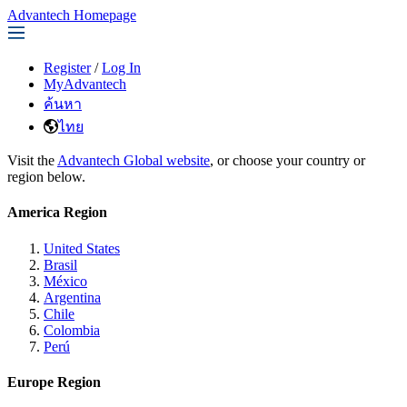
Advantech Homepage
Register
/
Log In
MyAdvantech
ค้นหา
ไทย
Visit the
Advantech Global website
, or choose your country or
region below.
America Region
United States
Brasil
México
Argentina
Chile
Colombia
Perú
Europe Region