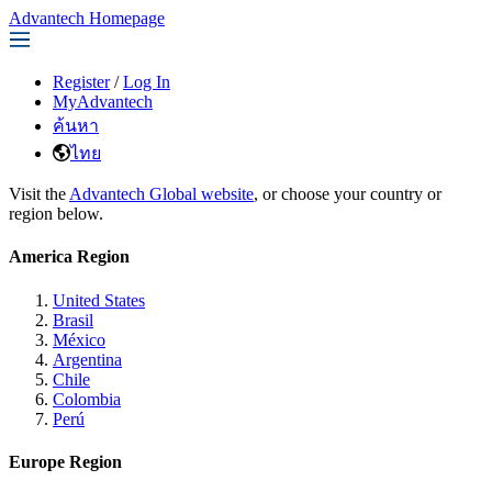
Advantech Homepage
Register
/
Log In
MyAdvantech
ค้นหา
ไทย
Visit the
Advantech Global website
, or choose your country or
region below.
America Region
United States
Brasil
México
Argentina
Chile
Colombia
Perú
Europe Region