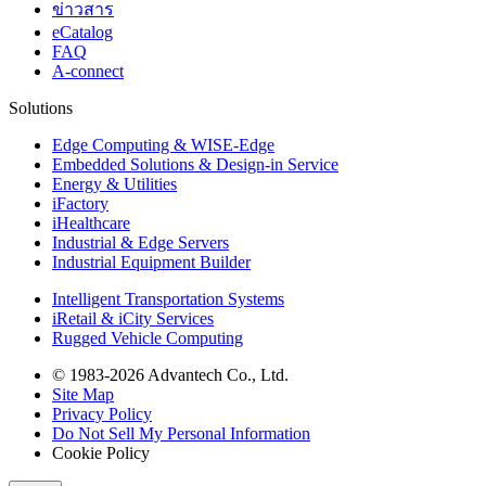
ข่าวสาร
eCatalog
FAQ
A-connect
Solutions
Edge Computing & WISE-Edge
Embedded Solutions & Design-in Service
Energy & Utilities
iFactory
iHealthcare
Industrial & Edge Servers
Industrial Equipment Builder
Intelligent Transportation Systems
iRetail & iCity Services
Rugged Vehicle Computing
© 1983-2026 Advantech Co., Ltd.
Site Map
Privacy Policy
Do Not Sell My Personal Information
Cookie Policy