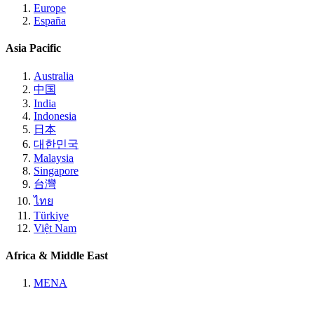
Europe
España
Asia Pacific
Australia
中国
India
Indonesia
日本
대한민국
Malaysia
Singapore
台灣
ไทย
Türkiye
Việt Nam
Africa & Middle East
MENA