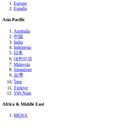
Europe
España
Asia Pacific
Australia
中国
India
Indonesia
日本
대한민국
Malaysia
Singapore
台灣
ไทย
Türkiye
Việt Nam
Africa & Middle East
MENA