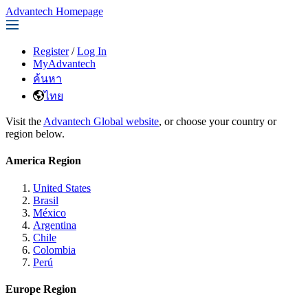
Advantech Homepage
Register
/
Log In
MyAdvantech
ค้นหา
ไทย
Visit the
Advantech Global website
, or choose your country or
region below.
America Region
United States
Brasil
México
Argentina
Chile
Colombia
Perú
Europe Region