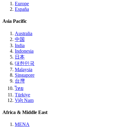
Europe
España
Asia Pacific
Australia
中国
India
Indonesia
日本
대한민국
Malaysia
Singapore
台灣
ไทย
Türkiye
Việt Nam
Africa & Middle East
MENA