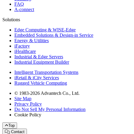
FAQ
A-connect
Solutions
Edge Computing & WISE-Edge
Embedded Solutions & Design-in Service
Energy & Utilities
iFactory
iHealthcare
Industrial & Edge Servers
Industrial Equipment Builder
Intelligent Transportation Systems
iRetail & iCity Services
Rugged Vehicle Computing
© 1983-2026 Advantech Co., Ltd.
Site Map
Privacy Policy
Do Not Sell My Personal Information
Cookie Policy
Top
Contact