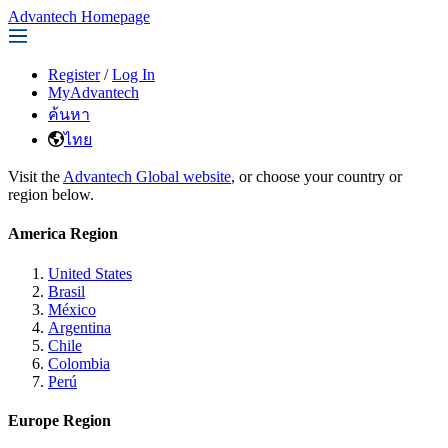
Advantech Homepage
Register
/
Log In
MyAdvantech
ค้นหา
ไทย
Visit the
Advantech Global website
, or choose your country or
region below.
America Region
United States
Brasil
México
Argentina
Chile
Colombia
Perú
Europe Region