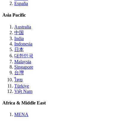
España
Asia Pacific
Australia
中国
India
Indonesia
日本
대한민국
Malaysia
Singapore
台灣
ไทย
Türkiye
Việt Nam
Africa & Middle East
MENA