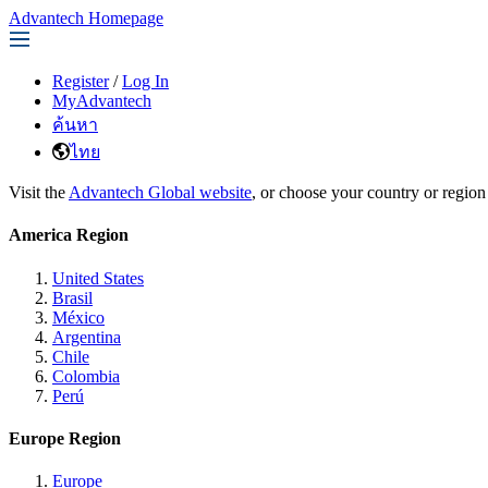
Advantech Homepage
Register
/
Log In
MyAdvantech
ค้นหา
ไทย
Visit the
Advantech Global website
, or choose your country or region
America Region
United States
Brasil
México
Argentina
Chile
Colombia
Perú
Europe Region
Europe