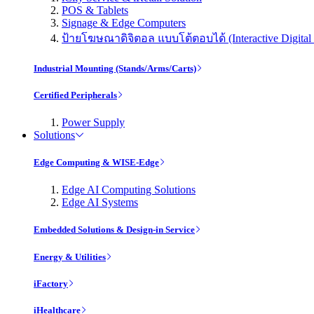
POS & Tablets
Signage & Edge Computers
ป้ายโฆษณาดิจิตอล แบบโต้ตอบได้ (Interactive Digital 
Industrial Mounting (Stands/Arms/Carts)
Certified Peripherals
Power Supply
Solutions
Edge Computing & WISE-Edge
Edge AI Computing Solutions
Edge AI Systems
Embedded Solutions & Design-in Service
Energy & Utilities
iFactory
iHealthcare