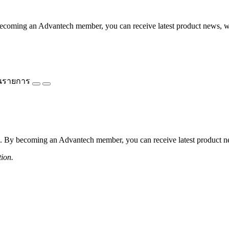
coming an Advantech member, you can receive latest product news, webi
นรายการ
 By becoming an Advantech member, you can receive latest product news
tion.