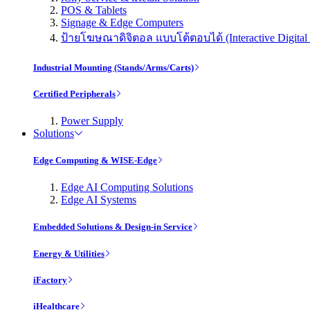
POS & Tablets
Signage & Edge Computers
ป้ายโฆษณาดิจิตอล แบบโต้ตอบได้ (Interactive Digital 
Industrial Mounting (Stands/Arms/Carts)
Certified Peripherals
Power Supply
Solutions
Edge Computing & WISE-Edge
Edge AI Computing Solutions
Edge AI Systems
Embedded Solutions & Design-in Service
Energy & Utilities
iFactory
iHealthcare