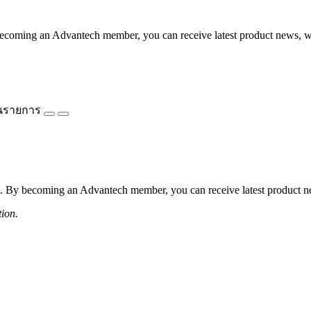
coming an Advantech member, you can receive latest product news, webi
นรายการ
 By becoming an Advantech member, you can receive latest product news
tion.