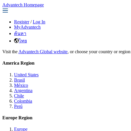
Advantech Homepage
Register
/
Log In
MyAdvantech
ค้นหา
ไทย
Visit the
Advantech Global website
, or choose your country or region
America Region
United States
Brasil
México
Argentina
Chile
Colombia
Perú
Europe Region
Europe