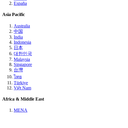
España
Asia Pacific
Australia
中国
India
Indonesia
日本
대한민국
Malaysia
Singapore
台灣
ไทย
Türkiye
Việt Nam
Africa & Middle East
MENA