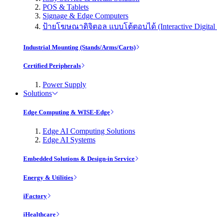
POS & Tablets
Signage & Edge Computers
ป้ายโฆษณาดิจิตอล แบบโต้ตอบได้ (Interactive Digital 
Industrial Mounting (Stands/Arms/Carts)
Certified Peripherals
Power Supply
Solutions
Edge Computing & WISE-Edge
Edge AI Computing Solutions
Edge AI Systems
Embedded Solutions & Design-in Service
Energy & Utilities
iFactory
iHealthcare