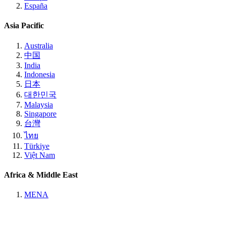
España
Asia Pacific
Australia
中国
India
Indonesia
日本
대한민국
Malaysia
Singapore
台灣
ไทย
Türkiye
Việt Nam
Africa & Middle East
MENA