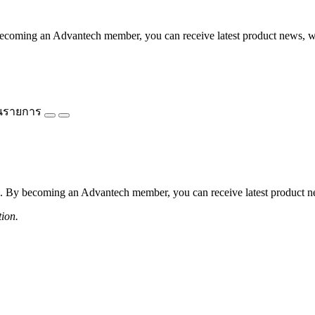
coming an Advantech member, you can receive latest product news, webi
นรายการ
 By becoming an Advantech member, you can receive latest product news
tion.