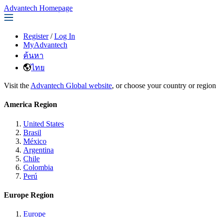
Advantech Homepage
Register
/
Log In
MyAdvantech
ค้นหา
ไทย
Visit the
Advantech Global website
, or choose your country or region
America Region
United States
Brasil
México
Argentina
Chile
Colombia
Perú
Europe Region
Europe