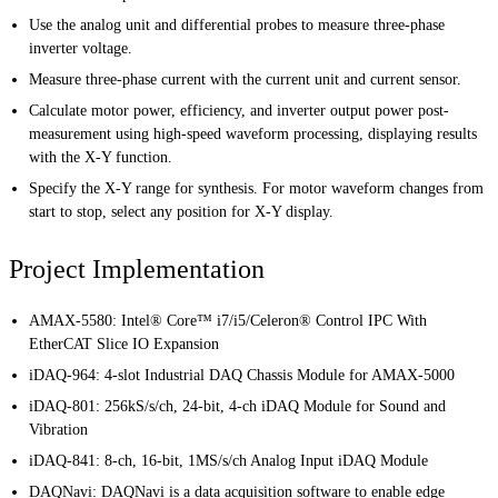
Use the analog unit and differential probes to measure three-phase
inverter voltage.
Measure three-phase current with the current unit and current sensor.
Calculate motor power, efficiency, and inverter output power post-
measurement using high-speed waveform processing, displaying results
with the X-Y function.
Specify the X-Y range for synthesis. For motor waveform changes from
start to stop, select any position for X-Y display.
Project Implementation
AMAX-5580: Intel® Core™ i7/i5/Celeron® Control IPC With
EtherCAT Slice IO Expansion
iDAQ-964: 4-slot Industrial DAQ Chassis Module for AMAX-5000
iDAQ-801: 256kS/s/ch, 24-bit, 4-ch iDAQ Module for Sound and
Vibration
iDAQ-841: 8-ch, 16-bit, 1MS/s/ch Analog Input iDAQ Module
DAQNavi: DAQNavi is a data acquisition software to enable edge