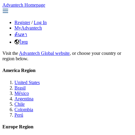
Advantech Homepage
Register
/
Log In
MyAdvantech
ค้นหา
ไทย
Visit the
Advantech Global website
, or choose your country or
region below.
America Region
United States
Brasil
México
Argentina
Chile
Colombia
Perú
Europe Region