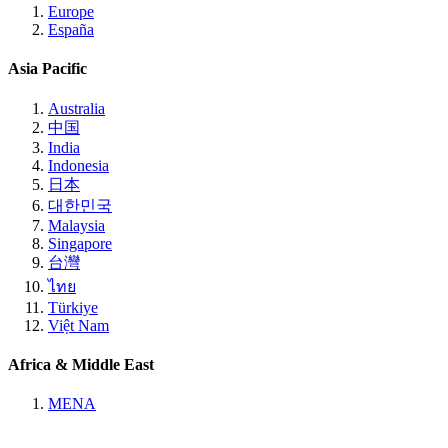
Europe
España
Asia Pacific
Australia
中国
India
Indonesia
日本
대한민국
Malaysia
Singapore
台灣
ไทย
Türkiye
Việt Nam
Africa & Middle East
MENA