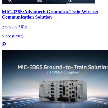
MIC-336S:Advantech Ground-to-Train Wireless
Communication Solution
24/7/2569
วิดีโอ
Video (03:07)