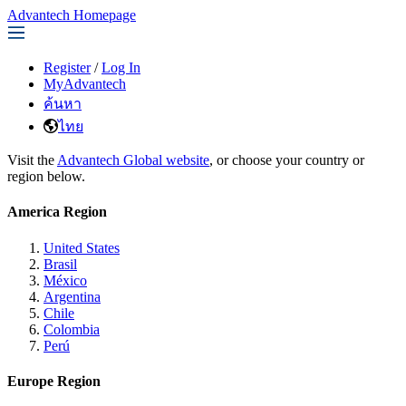
Advantech Homepage
Register
/
Log In
MyAdvantech
ค้นหา
ไทย
Visit the
Advantech Global website
, or choose your country or
region below.
America Region
United States
Brasil
México
Argentina
Chile
Colombia
Perú
Europe Region