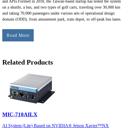
and APIs.Formed in 2018, the Taiwan-based startup has tested the system
on a shuttle, a bus, and two types of golf carts, traveling over 30,000 km
and taking 70,000 passengers under various sets of operational design
domain (ODD), from amusement park, train depot, to off-peak bus lanes.
Read More
Related Products
MIC-710AILX
AI System (Lite) Based on NVIDIA® Jetson Xavier™NX