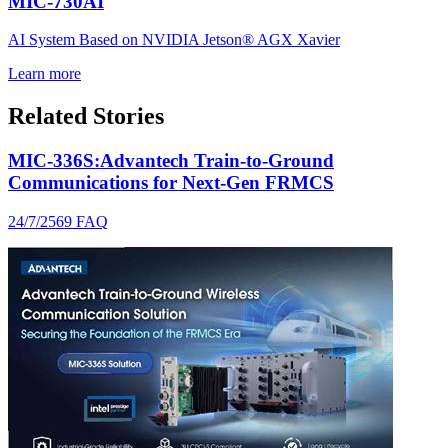
MIC-730AI
AI System Based on NVIDIA Jetson® AGX Xavier
Learn more
Related Stories
MIC-336S:Advantech Train-to-Ground
Communications for Next-Gen FRMCS
24/7/2569
FAQ