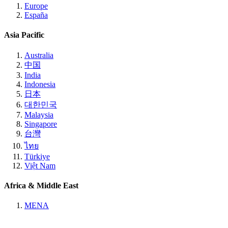
Europe
España
Asia Pacific
Australia
中国
India
Indonesia
日本
대한민국
Malaysia
Singapore
台灣
ไทย
Türkiye
Việt Nam
Africa & Middle East
MENA