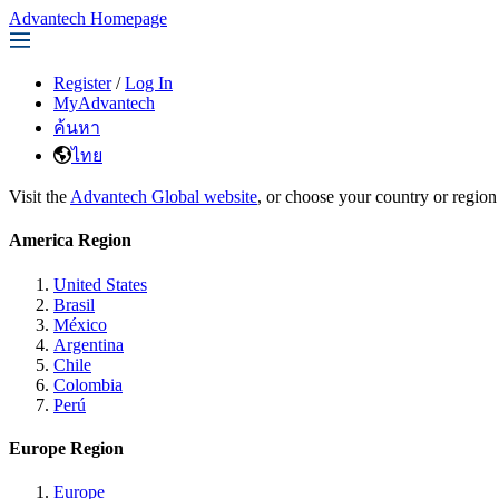
Advantech Homepage
Register
/
Log In
MyAdvantech
ค้นหา
ไทย
Visit the
Advantech Global website
, or choose your country or region
America Region
United States
Brasil
México
Argentina
Chile
Colombia
Perú
Europe Region
Europe