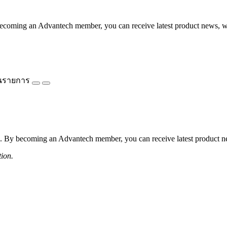
coming an Advantech member, you can receive latest product news, webi
นรายการ
 By becoming an Advantech member, you can receive latest product news
tion.