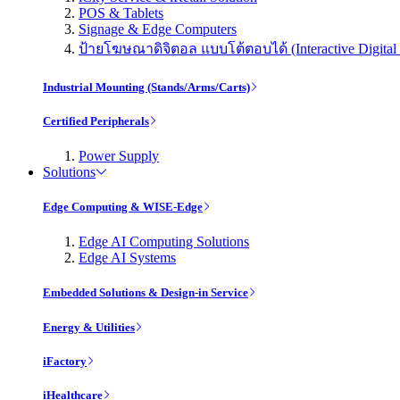
POS & Tablets
Signage & Edge Computers
ป้ายโฆษณาดิจิตอล แบบโต้ตอบได้ (Interactive Digital 
Industrial Mounting (Stands/Arms/Carts)
Certified Peripherals
Power Supply
Solutions
Edge Computing & WISE-Edge
Edge AI Computing Solutions
Edge AI Systems
Embedded Solutions & Design-in Service
Energy & Utilities
iFactory
iHealthcare