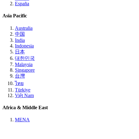
España
Asia Pacific
Australia
中国
India
Indonesia
日本
대한민국
Malaysia
Singapore
台灣
ไทย
Türkiye
Việt Nam
Africa & Middle East
MENA