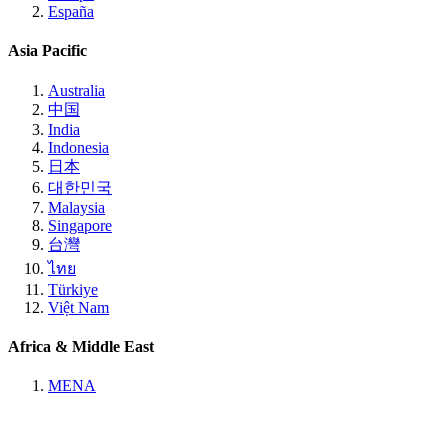
España
Asia Pacific
Australia
中国
India
Indonesia
日本
대한민국
Malaysia
Singapore
台灣
ไทย
Türkiye
Việt Nam
Africa & Middle East
MENA