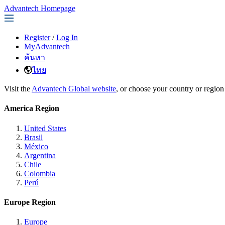
Advantech Homepage
Register
/
Log In
MyAdvantech
ค้นหา
ไทย
Visit the
Advantech Global website
, or choose your country or region
America Region
United States
Brasil
México
Argentina
Chile
Colombia
Perú
Europe Region
Europe