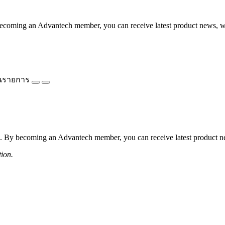
coming an Advantech member, you can receive latest product news, webi
นรายการ
 By becoming an Advantech member, you can receive latest product news
tion.