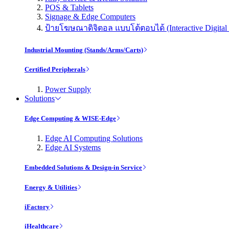
POS & Tablets
Signage & Edge Computers
ป้ายโฆษณาดิจิตอล แบบโต้ตอบได้ (Interactive Digital 
Industrial Mounting (Stands/Arms/Carts)
Certified Peripherals
Power Supply
Solutions
Edge Computing & WISE-Edge
Edge AI Computing Solutions
Edge AI Systems
Embedded Solutions & Design-in Service
Energy & Utilities
iFactory
iHealthcare