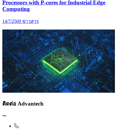
Processors with P-cores for Industrial Edge
Computing
14/7/2569
ข่าวสาร
ติดต่อ Advantech