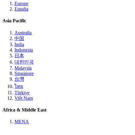
Europe
España
Asia Pacific
Australia
中国
India
Indonesia
日本
대한민국
Malaysia
Singapore
台灣
ไทย
Türkiye
Việt Nam
Africa & Middle East
MENA