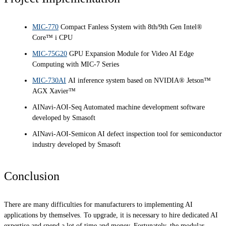
MIC-770
Compact Fanless System with 8th/9th Gen Intel®
Core™ i CPU
MIC-75G20
GPU Expansion Module for Video AI Edge
Computing with MIC-7 Series
MIC-730AI
AI inference system based on NVIDIA® Jetson™
AGX Xavier™
AINavi-AOI-Seq Automated machine development software
developed by Smasoft
AINavi-AOI-Semicon AI defect inspection tool for semiconductor
industry developed by Smasoft
Conclusion
There are many difficulties for manufacturers to implementing AI
applications by themselves. To upgrade, it is necessary to hire dedicated AI
expertise and spend a lot of time and money. Fortunately, the modular