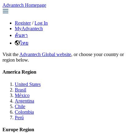
Advantech Homepage
Register
/
Log In
MyAdvantech
ค้นหา
ไทย
Visit the
Advantech Global website
, or choose your country or
region below.
America Region
United States
Brasil
México
Argentina
Chile
Colombia
Perú
Europe Region