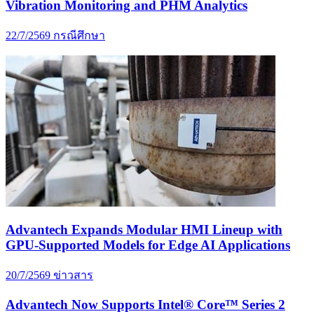
Vibration Monitoring and PHM Analytics
22/7/2569
กรณีศึกษา
Advantech Expands Modular HMI Lineup with
GPU-Supported Models for Edge AI Applications
20/7/2569
ข่าวสาร
Advantech Now Supports Intel® Core™ Series 2