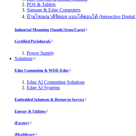
POS & Tablets
Signage & Edge Computers
ป้ายโฆษณาดิจิตอล แบบโต้ตอบได้ (Interactive Digital 
Industrial Mounting (Stands/Arms/Carts)
Certified Peripherals
Power Supply
Solutions
Edge Computing & WISE-Edge
Edge AI Computing Solutions
Edge AI Systems
Embedded Solutions & Design-in Service
Energy & Utilities
iFactory
iHealthcare