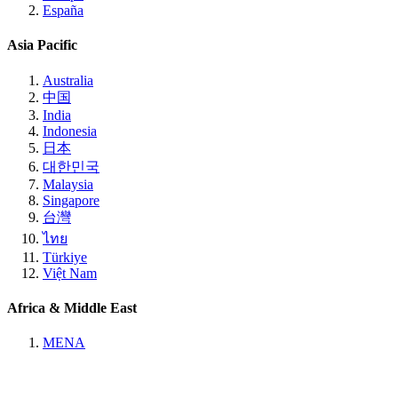
España
Asia Pacific
Australia
中国
India
Indonesia
日本
대한민국
Malaysia
Singapore
台灣
ไทย
Türkiye
Việt Nam
Africa & Middle East
MENA