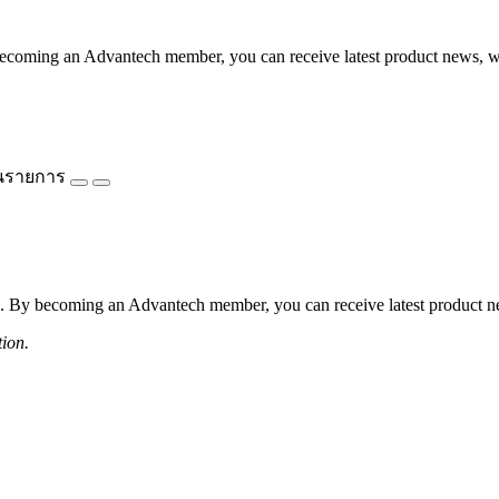
coming an Advantech member, you can receive latest product news, webi
นรายการ
 By becoming an Advantech member, you can receive latest product news
tion.