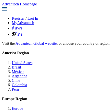
Advantech Homepage
Register
/
Log In
MyAdvantech
ค้นหา
ไทย
Visit the
Advantech Global website
, or choose your country or region
America Region
United States
Brasil
México
Argentina
Chile
Colombia
Perú
Europe Region
Europe