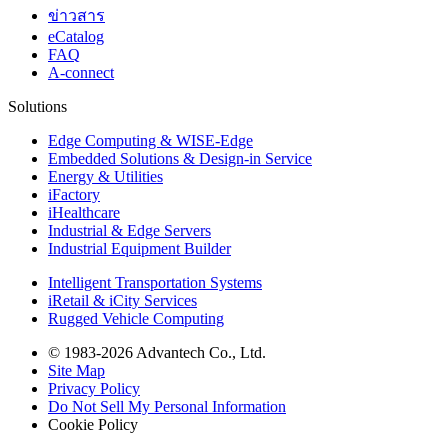
ข่าวสาร
eCatalog
FAQ
A-connect
Solutions
Edge Computing & WISE-Edge
Embedded Solutions & Design-in Service
Energy & Utilities
iFactory
iHealthcare
Industrial & Edge Servers
Industrial Equipment Builder
Intelligent Transportation Systems
iRetail & iCity Services
Rugged Vehicle Computing
© 1983-2026 Advantech Co., Ltd.
Site Map
Privacy Policy
Do Not Sell My Personal Information
Cookie Policy