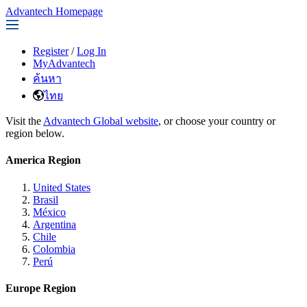
Advantech Homepage
Register
/
Log In
MyAdvantech
ค้นหา
ไทย
Visit the
Advantech Global website
, or choose your country or
region below.
America Region
United States
Brasil
México
Argentina
Chile
Colombia
Perú
Europe Region