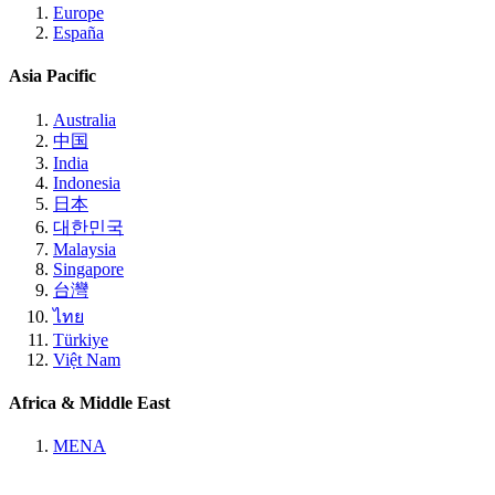
Europe
España
Asia Pacific
Australia
中国
India
Indonesia
日本
대한민국
Malaysia
Singapore
台灣
ไทย
Türkiye
Việt Nam
Africa & Middle East
MENA