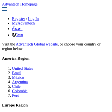
Advantech Homepage
Register
/
Log In
MyAdvantech
ค้นหา
ไทย
Visit the
Advantech Global website
, or choose your country or
region below.
America Region
United States
Brasil
México
Argentina
Chile
Colombia
Perú
Europe Region