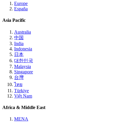
Europe
España
Asia Pacific
Australia
中国
India
Indonesia
日本
대한민국
Malaysia
Singapore
台灣
ไทย
Türkiye
Việt Nam
Africa & Middle East
MENA