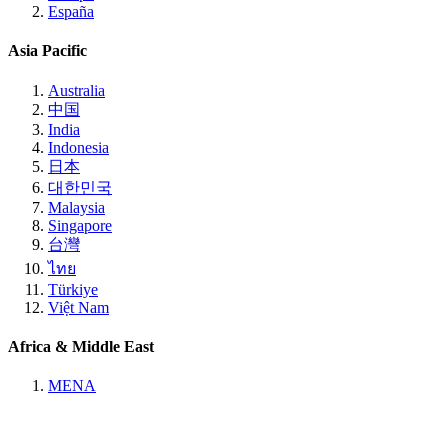
España
Asia Pacific
Australia
中国
India
Indonesia
日本
대한민국
Malaysia
Singapore
台灣
ไทย
Türkiye
Việt Nam
Africa & Middle East
MENA