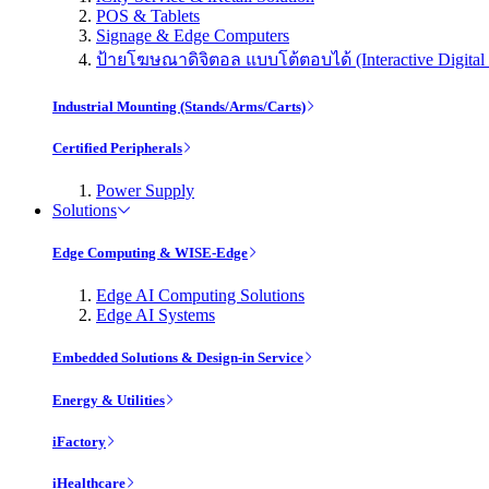
POS & Tablets
Signage & Edge Computers
ป้ายโฆษณาดิจิตอล แบบโต้ตอบได้ (Interactive Digital 
Industrial Mounting (Stands/Arms/Carts)
Certified Peripherals
Power Supply
Solutions
Edge Computing & WISE-Edge
Edge AI Computing Solutions
Edge AI Systems
Embedded Solutions & Design-in Service
Energy & Utilities
iFactory
iHealthcare