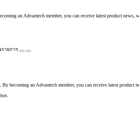
coming an Advantech member, you can receive latest product news, webi
นรายการ
 By becoming an Advantech member, you can receive latest product news
tion.