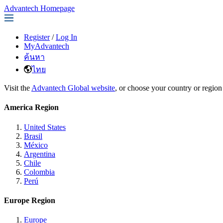
Advantech Homepage
Register
/
Log In
MyAdvantech
ค้นหา
ไทย
Visit the
Advantech Global website
, or choose your country or region
America Region
United States
Brasil
México
Argentina
Chile
Colombia
Perú
Europe Region
Europe