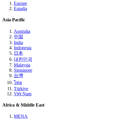
Europe
España
Asia Pacific
Australia
中国
India
Indonesia
日本
대한민국
Malaysia
Singapore
台灣
ไทย
Türkiye
Việt Nam
Africa & Middle East
MENA