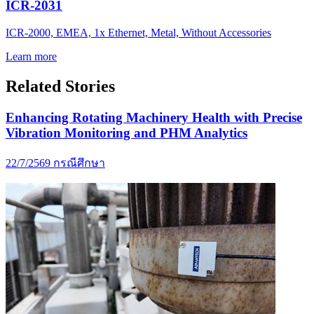
ICR-2031
ICR-2000, EMEA, 1x Ethernet, Metal, Without Accessories
Learn more
Related Stories
Enhancing Rotating Machinery Health with Precise
Vibration Monitoring and PHM Analytics
22/7/2569
กรณีศึกษา