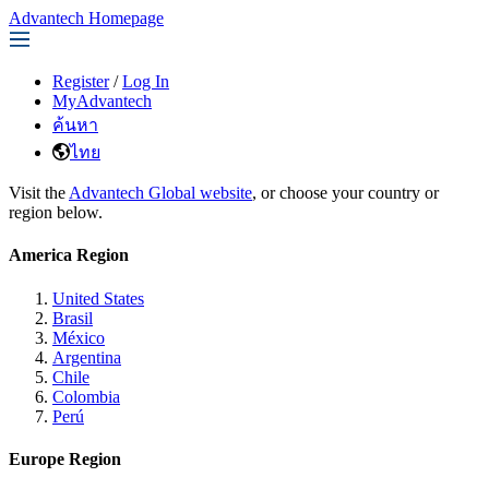
Advantech Homepage
Register
/
Log In
MyAdvantech
ค้นหา
ไทย
Visit the
Advantech Global website
, or choose your country or
region below.
America Region
United States
Brasil
México
Argentina
Chile
Colombia
Perú
Europe Region