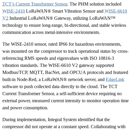
TCT’s Current Transformer Sensor
. The PHM solution included
WISE-2410
LoRaWAN® Smart Vibration Sensor and
WISE-6610
V2
Industrial LoRaWAN® Gateway, utilizing LoRaWAN™
technology to ensure long-range, bi-directional, and stable wireless
communication across metal-intensive environments.
The WISE-2410 sensor, rated IP66 for hazardous environments,
was mounted on the compressor to track operational status by cross-
referencing RMS speeds and eigenvalues with ISO 10816-3
vibration standards. The WISE-6610 V2 gateway supported
Modbus/TCP, MQTT, BacNet, and OPCUA protocols and featured
built-in Node-Red, a LoRaWAN® network server, and
EdgeLink
software to push collected data directly to the cloud. The TCT
Current Transformer Sensor, a self-sufficient device requiring no
external power, measured current intensity to monitor operation time
and power consumption.
During implementation, Integral System identified that the
compressor did not operate at a constant speed. Collaborating with