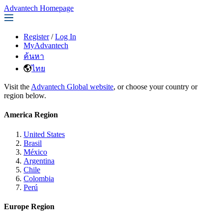
Advantech Homepage
Register
/
Log In
MyAdvantech
ค้นหา
ไทย
Visit the
Advantech Global website
, or choose your country or
region below.
America Region
United States
Brasil
México
Argentina
Chile
Colombia
Perú
Europe Region