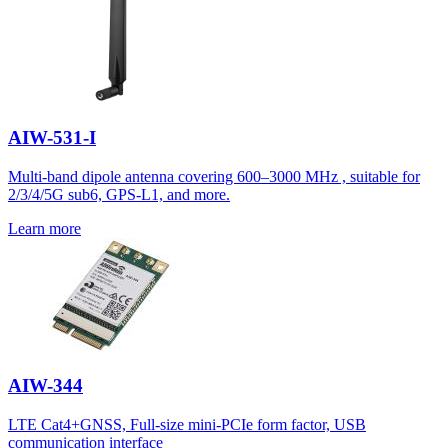
AIW-531-I
Multi-band dipole antenna covering 600–3000 MHz , suitable for
2/3/4/5G sub6, GPS-L1, and more.
Learn more
AIW-344
LTE Cat4+GNSS, Full-size mini-PCIe form factor, USB
communication interface