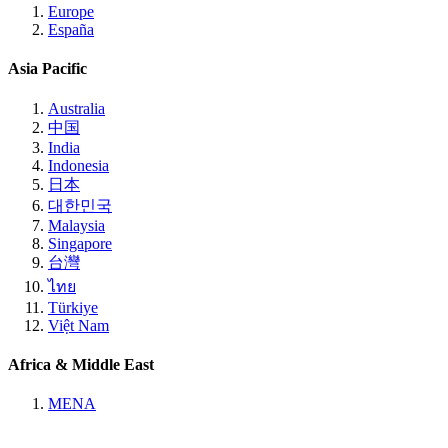
Europe
España
Asia Pacific
Australia
中国
India
Indonesia
日本
대한민국
Malaysia
Singapore
台灣
ไทย
Türkiye
Việt Nam
Africa & Middle East
MENA