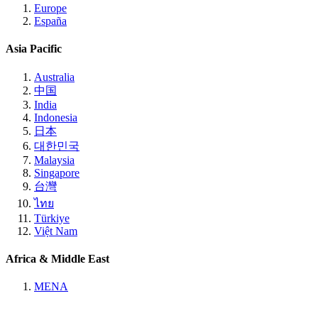
Europe
España
Asia Pacific
Australia
中国
India
Indonesia
日本
대한민국
Malaysia
Singapore
台灣
ไทย
Türkiye
Việt Nam
Africa & Middle East
MENA