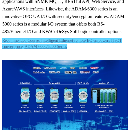
applications with SNMP, MQTT, RESTful API, Web Service, and
Azure/AWS interfaces. Likewise, the ADAM-6300 series is an
innovative OPC UA I/O with security/encryption features. ADAM-
5000 series is a modular I/O system that offers both RS-
485/Ethernet I/O and KW/CoDeSys SoftLogic controller options.
Recommended Course: Intelligent Ethernet remote I/O empowers IT/OT
convergence, ADAM-6000/6200 Series