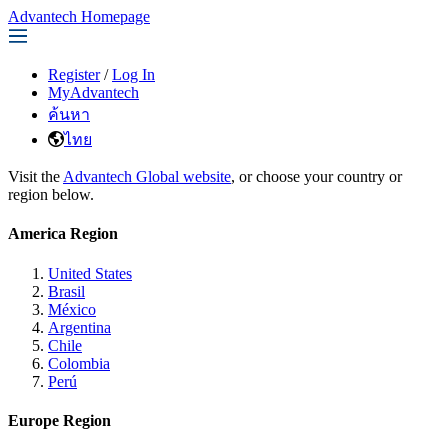
Advantech Homepage
Register
/
Log In
MyAdvantech
ค้นหา
ไทย
Visit the
Advantech Global website
, or choose your country or
region below.
America Region
United States
Brasil
México
Argentina
Chile
Colombia
Perú
Europe Region