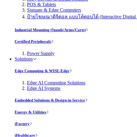
POS & Tablets
Signage & Edge Computers
ป้ายโฆษณาดิจิตอล แบบโต้ตอบได้ (Interactive Digital 
Industrial Mounting (Stands/Arms/Carts)
Certified Peripherals
Power Supply
Solutions
Edge Computing & WISE-Edge
Edge AI Computing Solutions
Edge AI Systems
Embedded Solutions & Design-in Service
Energy & Utilities
iFactory
iHealthcare