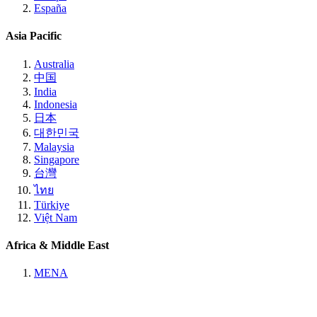
España
Asia Pacific
Australia
中国
India
Indonesia
日本
대한민국
Malaysia
Singapore
台灣
ไทย
Türkiye
Việt Nam
Africa & Middle East
MENA