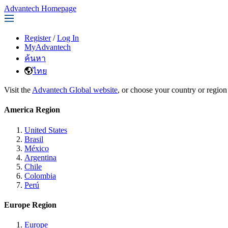
Advantech Homepage
Register
/
Log In
MyAdvantech
ค้นหา
ไทย
Visit the
Advantech Global website
, or choose your country or region
America Region
United States
Brasil
México
Argentina
Chile
Colombia
Perú
Europe Region
Europe