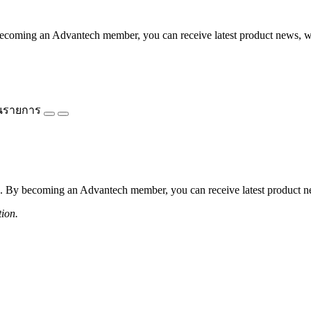
coming an Advantech member, you can receive latest product news, webi
นรายการ
 By becoming an Advantech member, you can receive latest product news
tion.