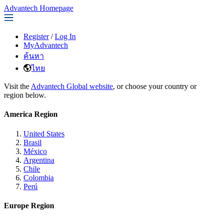
Advantech Homepage
Register
/
Log In
MyAdvantech
ค้นหา
ไทย
Visit the
Advantech Global website
, or choose your country or
region below.
America Region
United States
Brasil
México
Argentina
Chile
Colombia
Perú
Europe Region