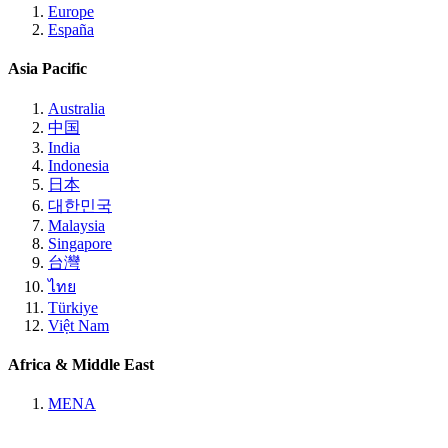
Europe
España
Asia Pacific
Australia
中国
India
Indonesia
日本
대한민국
Malaysia
Singapore
台灣
ไทย
Türkiye
Việt Nam
Africa & Middle East
MENA