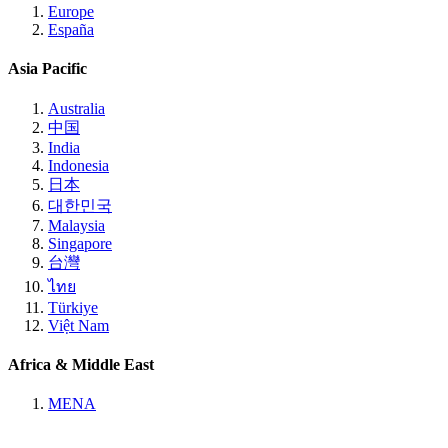
Europe
España
Asia Pacific
Australia
中国
India
Indonesia
日本
대한민국
Malaysia
Singapore
台灣
ไทย
Türkiye
Việt Nam
Africa & Middle East
MENA