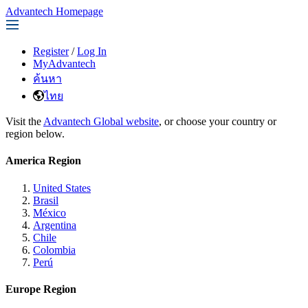
Advantech Homepage
Register
/
Log In
MyAdvantech
ค้นหา
ไทย
Visit the
Advantech Global website
, or choose your country or
region below.
America Region
United States
Brasil
México
Argentina
Chile
Colombia
Perú
Europe Region