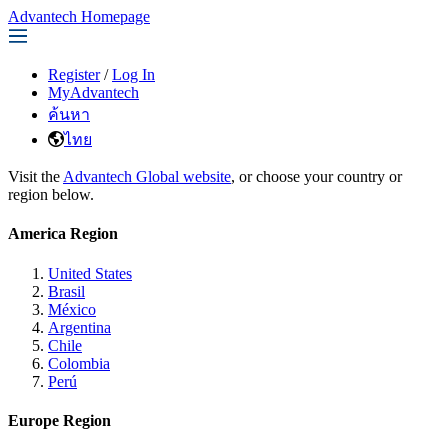
Advantech Homepage
Register
/
Log In
MyAdvantech
ค้นหา
ไทย
Visit the
Advantech Global website
, or choose your country or
region below.
America Region
United States
Brasil
México
Argentina
Chile
Colombia
Perú
Europe Region