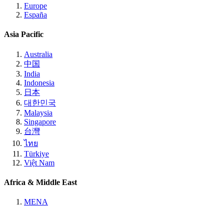
Europe
España
Asia Pacific
Australia
中国
India
Indonesia
日本
대한민국
Malaysia
Singapore
台灣
ไทย
Türkiye
Việt Nam
Africa & Middle East
MENA