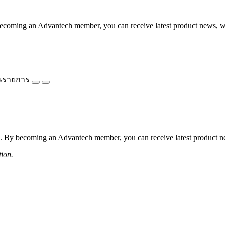
coming an Advantech member, you can receive latest product news, webi
นรายการ
 By becoming an Advantech member, you can receive latest product news
tion.