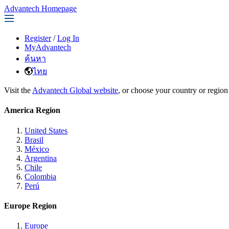
Advantech Homepage
Register
/
Log In
MyAdvantech
ค้นหา
ไทย
Visit the
Advantech Global website
, or choose your country or region
America Region
United States
Brasil
México
Argentina
Chile
Colombia
Perú
Europe Region
Europe