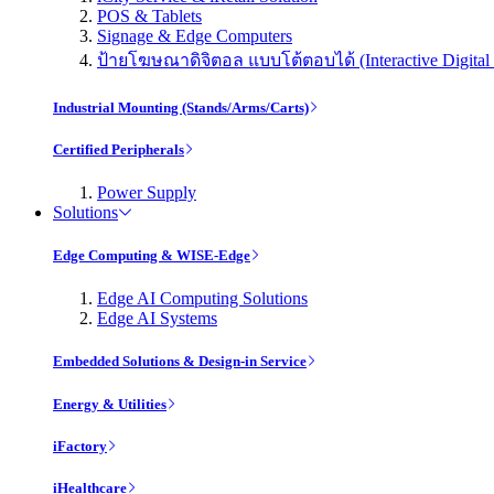
POS & Tablets
Signage & Edge Computers
ป้ายโฆษณาดิจิตอล แบบโต้ตอบได้ (Interactive Digital 
Industrial Mounting (Stands/Arms/Carts)
Certified Peripherals
Power Supply
Solutions
Edge Computing & WISE-Edge
Edge AI Computing Solutions
Edge AI Systems
Embedded Solutions & Design-in Service
Energy & Utilities
iFactory
iHealthcare