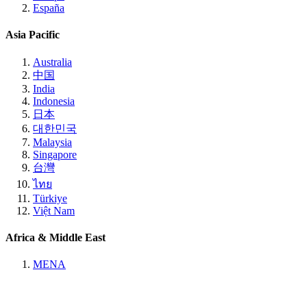
España
Asia Pacific
Australia
中国
India
Indonesia
日本
대한민국
Malaysia
Singapore
台灣
ไทย
Türkiye
Việt Nam
Africa & Middle East
MENA