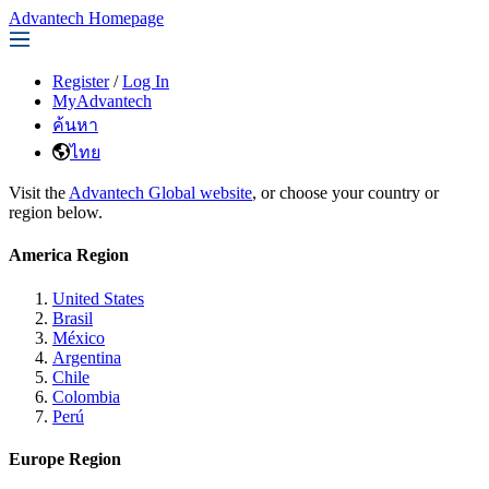
Advantech Homepage
Register
/
Log In
MyAdvantech
ค้นหา
ไทย
Visit the
Advantech Global website
, or choose your country or
region below.
America Region
United States
Brasil
México
Argentina
Chile
Colombia
Perú
Europe Region