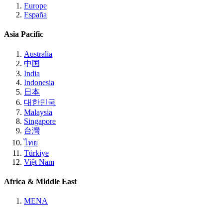
Europe
España
Asia Pacific
Australia
中国
India
Indonesia
日本
대한민국
Malaysia
Singapore
台灣
ไทย
Türkiye
Việt Nam
Africa & Middle East
MENA