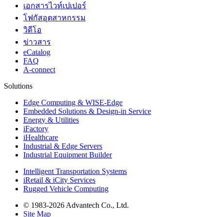
เอกสารไวท์เปเปอร์
โฟกัสอุตสาหกรรม
วิดีโอ
ข่าวสาร
eCatalog
FAQ
A-connect
Solutions
Edge Computing & WISE-Edge
Embedded Solutions & Design-in Service
Energy & Utilities
iFactory
iHealthcare
Industrial & Edge Servers
Industrial Equipment Builder
Intelligent Transportation Systems
iRetail & iCity Services
Rugged Vehicle Computing
© 1983-2026 Advantech Co., Ltd.
Site Map